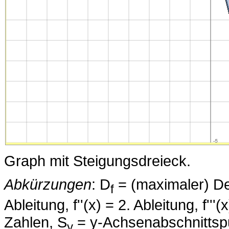
Graph mit Steigungsdreieck.
Abkürzungen
: D
= (maximaler) Defi
f
Ableitung, f''(x) = 2. Ableitung, f'''
Zahlen, S
= y-Achsenabschnittsp
y