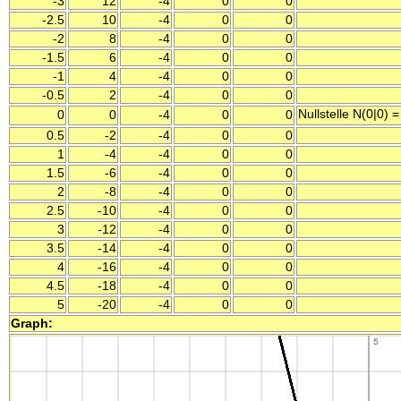
-3
12
-4
0
0
-2.5
10
-4
0
0
-2
8
-4
0
0
-1.5
6
-4
0
0
-1
4
-4
0
0
-0.5
2
-4
0
0
Nullstelle N(0|0) 
0
0
-4
0
0
0.5
-2
-4
0
0
1
-4
-4
0
0
1.5
-6
-4
0
0
2
-8
-4
0
0
2.5
-10
-4
0
0
3
-12
-4
0
0
3.5
-14
-4
0
0
4
-16
-4
0
0
4.5
-18
-4
0
0
5
-20
-4
0
0
Graph: