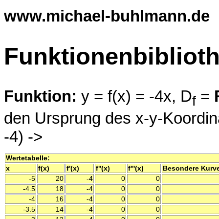
www.michael-buhlmann.de
Funktionenbibliot
Funktion:
y = f(x) = -4x, D
=
f
den Ursprung des x-y-Koordin
-4) ->
Wertetabelle:
x
f(x)
f'(x)
f''(x)
f'''(x)
Besondere Kurv
-5
20
-4
0
0
-4.5
18
-4
0
0
-4
16
-4
0
0
-3.5
14
-4
0
0