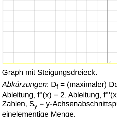
Graph mit Steigungsdreieck.
Abkürzungen
: D
= (maximaler) Defi
f
Ableitung, f''(x) = 2. Ableitung, f'''
Zahlen, S
= y-Achsenabschnittsp
y
einelementige Menge.