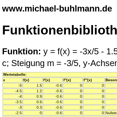
www.michael-buhlmann.de
Funktionenbibliot
Funktion:
y = f(x) = -3x/5 - 1.
c; Steigung m = -3/5, y-Achsen
Wertetabelle:
x
f(x)
f'(x)
f''(x)
f'''(x)
Beson
-5
1.5
-0.6
0
0
-4.5
1.2
-0.6
0
0
-4
0.9
-0.6
0
0
-3.5
0.6
-0.6
0
0
-3
0.3
-0.6
0
0
-2.5
0
-0.6
0
0
Nullste