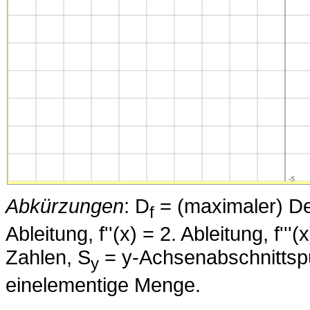
Abkürzungen
: D
= (maximaler) Defi
f
Ableitung, f''(x) = 2. Ableitung, f'''
Zahlen, S
= y-Achsenabschnittsp
y
einelementige Menge.