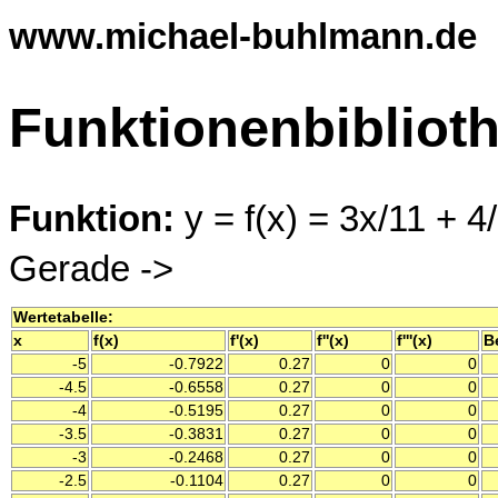
www.michael-buhlmann.de
Funktionenbibliot
Funktion:
y = f(x) = 3x/11 + 4
Gerade ->
Wertetabelle:
x
f(x)
f'(x)
f''(x)
f'''(x)
B
-5
-0.7922
0.27
0
0
-4.5
-0.6558
0.27
0
0
-4
-0.5195
0.27
0
0
-3.5
-0.3831
0.27
0
0
-3
-0.2468
0.27
0
0
-2.5
-0.1104
0.27
0
0