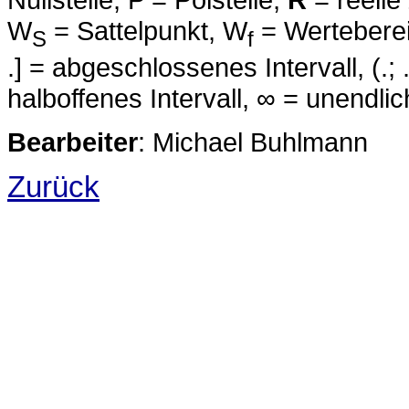
W
= Sattelpunkt, W
= Wertebereic
S
f
.] = abgeschlossenes Intervall, (.; .) 
halboffenes Intervall, ∞ = unendlic
Bearbeiter
: Michael Buhlmann
Zurück