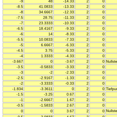
-9
48
-14.33
2
0
-8.5
41.0833
-13.33
2
0
-8
34.6667
-12.33
2
0
-7.5
28.75
-11.33
2
0
-7
23.3333
-10.33
2
0
-6.5
18.4167
-9.33
2
0
-6
14
-8.33
2
0
-5.5
10.0833
-7.33
2
0
-5
6.6667
-6.33
2
0
-4.5
3.75
-5.33
2
0
-4
1.3333
-4.33
2
0
-3.667
0
-3.67
2
0
Nullste
-3.5
-0.5833
-3.33
2
0
-3
-2
-2.33
2
0
-2.5
-2.9167
-1.33
2
0
-2
-3.3333
-0.33
2
0
-1.834
-3.3611
0
2
0
Tiefpu
-1.5
-3.25
0.67
2
0
-1
-2.6667
1.67
2
0
-0.5
-1.5833
2.67
2
0
Nullst
0
0
3.67
2
0