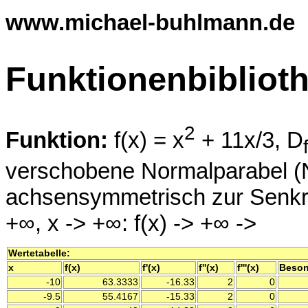
www.michael-buhlmann.de
Funktionenbibliot
2
Funktion:
f(x) = x
+ 11x/3, D
verschobene Normalparabel (N
achsensymmetrisch zur Senkrec
+∞, x -> +∞: f(x) -> +∞ ->
Wertetabelle:
x
f(x)
f'(x)
f''(x)
f'''(x)
Beson
-10
63.3333
-16.33
2
0
-9.5
55.4167
-15.33
2
0