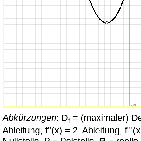
Abkürzungen
: D
= (maximaler) Defi
f
Ableitung, f''(x) = 2. Ableitung, f''
Nullstelle, P = Polstelle,
R
= reelle