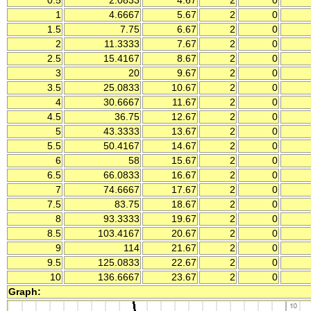
0.5
2.0833
4.67
2
0
1
4.6667
5.67
2
0
1.5
7.75
6.67
2
0
2
11.3333
7.67
2
0
2.5
15.4167
8.67
2
0
3
20
9.67
2
0
3.5
25.0833
10.67
2
0
4
30.6667
11.67
2
0
4.5
36.75
12.67
2
0
5
43.3333
13.67
2
0
5.5
50.4167
14.67
2
0
6
58
15.67
2
0
6.5
66.0833
16.67
2
0
7
74.6667
17.67
2
0
7.5
83.75
18.67
2
0
8
93.3333
19.67
2
0
8.5
103.4167
20.67
2
0
9
114
21.67
2
0
9.5
125.0833
22.67
2
0
10
136.6667
23.67
2
0
Graph: