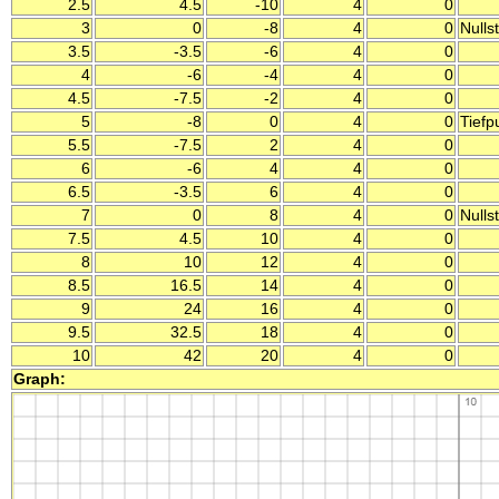
2.5
4.5
-10
4
0
3
0
-8
4
0
Nulls
3.5
-3.5
-6
4
0
4
-6
-4
4
0
4.5
-7.5
-2
4
0
5
-8
0
4
0
Tiefp
5.5
-7.5
2
4
0
6
-6
4
4
0
6.5
-3.5
6
4
0
7
0
8
4
0
Nulls
7.5
4.5
10
4
0
8
10
12
4
0
8.5
16.5
14
4
0
9
24
16
4
0
9.5
32.5
18
4
0
10
42
20
4
0
Graph: