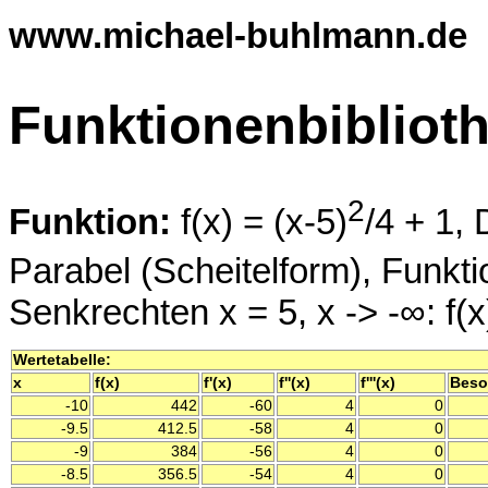
www.michael-buhlmann.de
Funktionenbibliot
2
Funktion:
f(x) = (x-5)
/4 + 1, 
Parabel (Scheitelform), Funk
Senkrechten x = 5, x -> -∞: f(x
Wertetabelle:
x
f(x)
f'(x)
f''(x)
f'''(x)
Beso
-10
442
-60
4
0
-9.5
412.5
-58
4
0
-9
384
-56
4
0
-8.5
356.5
-54
4
0