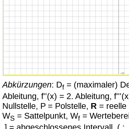
Abkürzungen
: D
= (maximaler) Defi
f
Ableitung, f''(x) = 2. Ableitung, f''
Nullstelle, P = Polstelle,
R
= reelle
W
= Sattelpunkt, W
= Wertebereic
S
f
.] = abgeschlossenes Intervall, (.; .) 