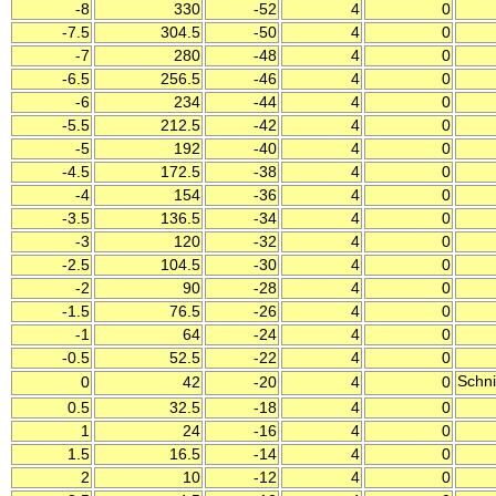
-8
330
-52
4
0
-7.5
304.5
-50
4
0
-7
280
-48
4
0
-6.5
256.5
-46
4
0
-6
234
-44
4
0
-5.5
212.5
-42
4
0
-5
192
-40
4
0
-4.5
172.5
-38
4
0
-4
154
-36
4
0
-3.5
136.5
-34
4
0
-3
120
-32
4
0
-2.5
104.5
-30
4
0
-2
90
-28
4
0
-1.5
76.5
-26
4
0
-1
64
-24
4
0
-0.5
52.5
-22
4
0
Schni
0
42
-20
4
0
0.5
32.5
-18
4
0
1
24
-16
4
0
1.5
16.5
-14
4
0
2
10
-12
4
0