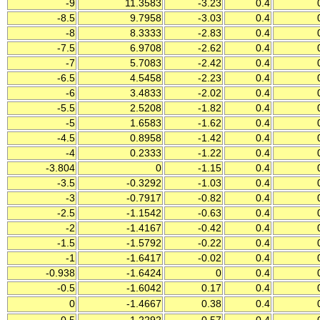
-9
11.3583
-3.23
0.4
-8.5
9.7958
-3.03
0.4
-8
8.3333
-2.83
0.4
-7.5
6.9708
-2.62
0.4
-7
5.7083
-2.42
0.4
-6.5
4.5458
-2.23
0.4
-6
3.4833
-2.02
0.4
-5.5
2.5208
-1.82
0.4
-5
1.6583
-1.62
0.4
-4.5
0.8958
-1.42
0.4
-4
0.2333
-1.22
0.4
-3.804
0
-1.15
0.4
-3.5
-0.3292
-1.03
0.4
-3
-0.7917
-0.82
0.4
-2.5
-1.1542
-0.63
0.4
-2
-1.4167
-0.42
0.4
-1.5
-1.5792
-0.22
0.4
-1
-1.6417
-0.02
0.4
-0.938
-1.6424
0
0.4
-0.5
-1.6042
0.17
0.4
0
-1.4667
0.38
0.4