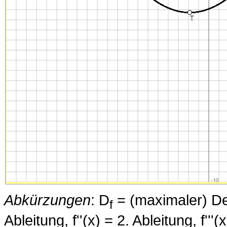
Abkürzungen
: D
= (maximaler) Defi
f
Ableitung, f''(x) = 2. Ableitung, f''