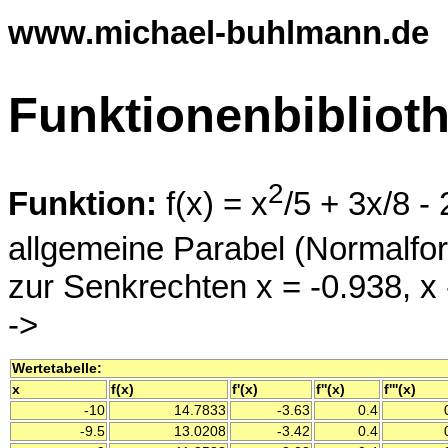
www.michael-buhlmann.de
Funktionenbibliot
2
Funktion:
f(x) = x
/5 + 3x/8 -
allgemeine Parabel (Normalfo
zur Senkrechten x = -0.938, x -
->
Wertetabelle:
x
f(x)
f'(x)
f''(x)
f'''(x)
-10
14.7833
-3.63
0.4
-9.5
13.0208
-3.42
0.4