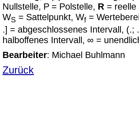
Nullstelle, P = Polstelle,
R
= reelle
W
= Sattelpunkt, W
= Wertebereic
S
f
.] = abgeschlossenes Intervall, (.; .) 
halboffenes Intervall, ∞ = unendlic
Bearbeiter
: Michael Buhlmann
Zurück