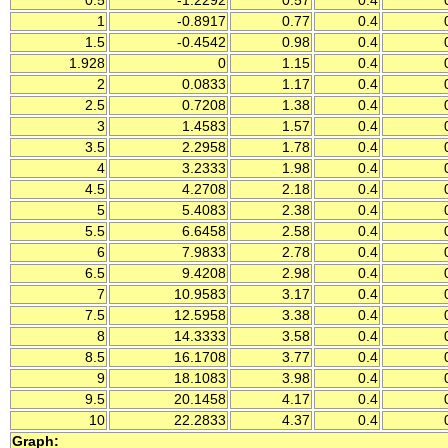
0.5
-1.2292
0.57
0.4
1
-0.8917
0.77
0.4
1.5
-0.4542
0.98
0.4
1.928
0
1.15
0.4
2
0.0833
1.17
0.4
2.5
0.7208
1.38
0.4
3
1.4583
1.57
0.4
3.5
2.2958
1.78
0.4
4
3.2333
1.98
0.4
4.5
4.2708
2.18
0.4
5
5.4083
2.38
0.4
5.5
6.6458
2.58
0.4
6
7.9833
2.78
0.4
6.5
9.4208
2.98
0.4
7
10.9583
3.17
0.4
7.5
12.5958
3.38
0.4
8
14.3333
3.58
0.4
8.5
16.1708
3.77
0.4
9
18.1083
3.98
0.4
9.5
20.1458
4.17
0.4
10
22.2833
4.37
0.4
Graph: