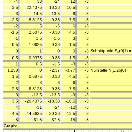
-4
33
-24
12
-3
-3.5
22.4375
-18.38
10.5
-3
-3
14.5
-13.5
9
-3
-2.5
8.8125
-9.38
7.5
-3
-2
5
-6
6
-3
-1.5
2.6875
-3.38
4.5
-3
-1
1.5
-1.5
3
-3
-0.5
1.0625
-0.38
1.5
-3
Schnittpunkt S
(0|1) 
0
1
0
0
-3
y
0.5
0.9375
-0.38
-1.5
-3
1
0.5
-1.5
-3
-3
1.258
0
-2.37
-3.77
-3
Nullstelle N(1.26|0)
1.5
-0.6875
-3.38
-4.5
-3
2
-3
-6
-6
-3
2.5
-6.8125
-9.38
-7.5
-3
3
-12.5
-13.5
-9
-3
3.5
-20.4375
-18.38
-10.5
-3
4
-31
-24
-12
-3
4.5
-44.5625
-30.38
-13.5
-3
5
-61.5
-37.5
-15
-3
Graph: