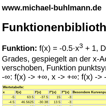
www.michael-buhlmann.de
Funktionenbibliot
3
Funktion:
f(x) = -0.5·x
+ 1, D
Grades, gespiegelt an der x-A
verschoben, Funktion punktsy
-∞: f(x) -> +∞, x -> +∞: f(x) -> 
Wertetabelle:
x
f(x)
f'(x)
f''(x)
f'''(x)
Besondere Kurvenp
-5
63.5
-37.5
15
-3
-4.5
46.5625
-30.38
13.5
-3