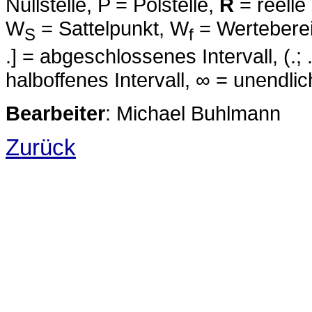
Nullstelle, P = Polstelle,
R
= reelle
W
= Sattelpunkt, W
= Wertebereic
S
f
.] = abgeschlossenes Intervall, (.; .) 
halboffenes Intervall, ∞ = unendlic
Bearbeiter
: Michael Buhlmann
Zurück