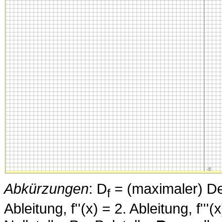
Abkürzungen
: D
= (maximaler) Defi
f
Ableitung, f''(x) = 2. Ableitung, f''