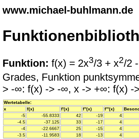
www.michael-buhlmann.de
Funktionenbibliot
3
2
Funktion:
f(x) = 2x
/3 + x
/2 
Grades, Funktion punktsymmet
> -∞: f(x) -> -∞, x -> +∞: f(x) 
Wertetabelle:
x
f(x)
f'(x)
f''(x)
f'''(x)
Besond
-5
-55.8333
42
-19
4
-4.5
-37.125
33
-17
4
-4
-22.6667
25
-15
4
-3.5
-11.9583
18
-13
4