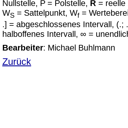
Nullstelle, P = Polstelle,
R
= reelle
W
= Sattelpunkt, W
= Wertebereic
S
f
.] = abgeschlossenes Intervall, (.; .) 
halboffenes Intervall, ∞ = unendlic
Bearbeiter
: Michael Buhlmann
Zurück