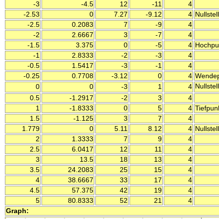
-3
-4.5
12
-11
4
-2.53
0
7.27
-9.12
4
Nullstel
-2.5
0.2083
7
-9
4
-2
2.6667
3
-7
4
-1.5
3.375
0
-5
4
Hochpun
-1
2.8333
-2
-3
4
-0.5
1.5417
-3
-1
4
-0.25
0.7708
-3.12
0
4
Wendep
Nullstel
0
0
-3
1
4
0.5
-1.2917
-2
3
4
1
-1.8333
0
5
4
Tiefpun
1.5
-1.125
3
7
4
1.779
0
5.11
8.12
4
Nullstel
2
1.3333
7
9
4
2.5
6.0417
12
11
4
3
13.5
18
13
4
3.5
24.2083
25
15
4
4
38.6667
33
17
4
4.5
57.375
42
19
4
5
80.8333
52
21
4
Graph: