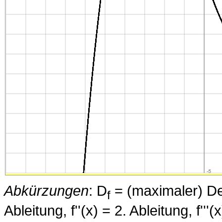
Abkürzungen
: D
= (maximaler) Defi
f
Ableitung, f''(x) = 2. Ableitung, f''