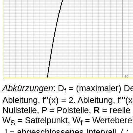
Abkürzungen
: D
= (maximaler) Defi
f
Ableitung, f''(x) = 2. Ableitung, f''
Nullstelle, P = Polstelle,
R
= reelle
W
= Sattelpunkt, W
= Wertebereic
S
f
.] = abgeschlossenes Intervall, (.; .) 