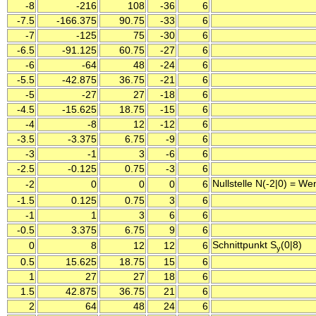
-8
-216
108
-36
6
-7.5
-166.375
90.75
-33
6
-7
-125
75
-30
6
-6.5
-91.125
60.75
-27
6
-6
-64
48
-24
6
-5.5
-42.875
36.75
-21
6
-5
-27
27
-18
6
-4.5
-15.625
18.75
-15
6
-4
-8
12
-12
6
-3.5
-3.375
6.75
-9
6
-3
-1
3
-6
6
-2.5
-0.125
0.75
-3
6
Nullstelle N(-2|0) = W
-2
0
0
0
6
-1.5
0.125
0.75
3
6
-1
1
3
6
6
-0.5
3.375
6.75
9
6
Schnittpunkt S
(0|8)
0
8
12
12
6
y
0.5
15.625
18.75
15
6
1
27
27
18
6
1.5
42.875
36.75
21
6
2
64
48
24
6