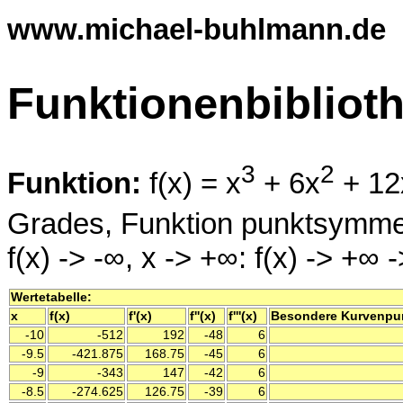
www.michael-buhlmann.de
Funktionenbibliot
3
2
Funktion:
f(x) = x
+ 6x
+ 12
Grades, Funktion punktsymmet
f(x) -> -∞, x -> +∞: f(x) -> +∞ -
Wertetabelle:
x
f(x)
f'(x)
f''(x)
f'''(x)
Besondere Kurvenpu
-10
-512
192
-48
6
-9.5
-421.875
168.75
-45
6
-9
-343
147
-42
6
-8.5
-274.625
126.75
-39
6