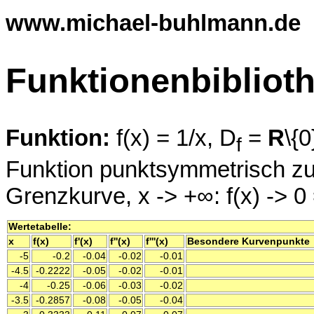
www.michael-buhlmann.de
Funktionenbibliot
Funktion:
f(x) = 1/x, D
=
R
\{0
f
Funktion punktsymmetrisch zu O
Grenzkurve, x -> +∞: f(x) -> 0
Wertetabelle:
x
f(x)
f'(x)
f''(x)
f'''(x)
Besondere Kurvenpunkte
-5
-0.2
-0.04
-0.02
-0.01
-4.5
-0.2222
-0.05
-0.02
-0.01
-4
-0.25
-0.06
-0.03
-0.02
-3.5
-0.2857
-0.08
-0.05
-0.04