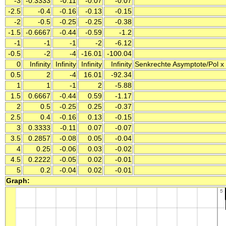
-3
-0.3333
-0.11
-0.07
-0.07
-2.5
-0.4
-0.16
-0.13
-0.15
-2
-0.5
-0.25
-0.25
-0.38
-1.5
-0.6667
-0.44
-0.59
-1.2
-1
-1
-1
-2
-6.12
-0.5
-2
-4
-16.01
-100.04
0
Infinity
Infinity
Infinity
Infinity
Senkrechte Asymptote/Pol x = 
0.5
2
-4
16.01
-92.34
1
1
-1
2
-5.88
1.5
0.6667
-0.44
0.59
-1.17
2
0.5
-0.25
0.25
-0.37
2.5
0.4
-0.16
0.13
-0.15
3
0.3333
-0.11
0.07
-0.07
3.5
0.2857
-0.08
0.05
-0.04
4
0.25
-0.06
0.03
-0.02
4.5
0.2222
-0.05
0.02
-0.01
5
0.2
-0.04
0.02
-0.01
Graph: