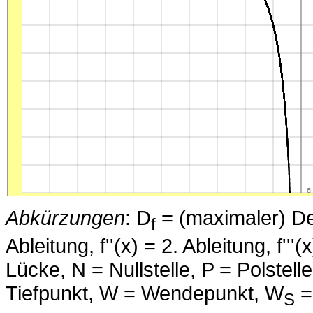
Abkürzungen
: D
= (maximaler) Defi
f
Ableitung, f''(x) = 2. Ableitung, f''
Lücke, N = Nullstelle, P = Polstell
Tiefpunkt, W = Wendepunkt, W
=
S