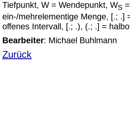
Tiefpunkt, W = Wendepunkt, W
=
S
ein-/mehrelementige Menge, [.; .] =
offenes Intervall, [.; .), (.; .] = ha
Bearbeiter
: Michael Buhlmann
Zurück