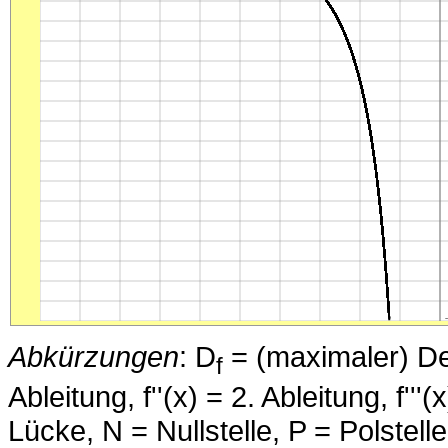
Abkürzungen
: D
= (maximaler) Defi
f
Ableitung, f''(x) = 2. Ableitung, f''
Lücke, N = Nullstelle, P = Polstell