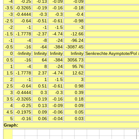
-4
-0.25
-0.13
-0.09
-0.09
-3.5
-0.3265
-0.19
-0.16
-0.18
-3
-0.4444
-0.3
-0.3
-0.4
-2.5
-0.64
-0.51
-0.61
-0.98
-2
-1
-1
-1.5
-3
-1.5
-1.7778
-2.37
-4.74
-12.66
-1
-4
-8
-24
-96.24
-0.5
-16
-64
-384
-3087.45
0
-Infinity
Infinity
Infinity
Infinity
Senkrechte Asymptote/Pol x 
0.5
-16
64
-384
3056.73
1
-4
8
-24
95.76
1.5
-1.7778
2.37
-4.74
12.62
2
-1
1
-1.5
3
2.5
-0.64
0.51
-0.61
0.98
3
-0.4444
0.3
-0.3
0.39
3.5
-0.3265
0.19
-0.16
0.18
4
-0.25
0.13
-0.09
0.09
4.5
-0.1975
0.09
-0.06
0.05
5
-0.16
0.06
-0.04
0.03
Graph: