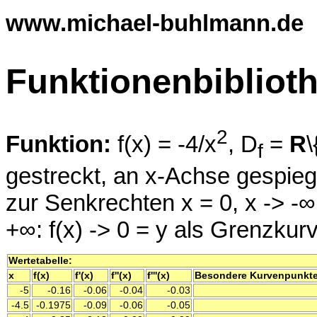
www.michael-buhlmann.de
Funktionenbibliot
2
Funktion:
f(x) = -4/x
, D
=
R
\
f
gestreckt, an x-Achse gespie
zur Senkrechten x = 0, x -> -∞:
+∞: f(x) -> 0 = y als Grenzkur
Wertetabelle:
x
f(x)
f'(x)
f''(x)
f'''(x)
Besondere Kurvenpunkt
-5
-0.16
-0.06
-0.04
-0.03
-4.5
-0.1975
-0.09
-0.06
-0.05