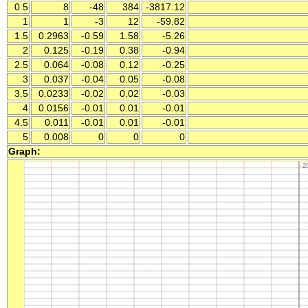
0.5
8
-48
384
-3817.12
1
1
-3
12
-59.82
1.5
0.2963
-0.59
1.58
-5.26
2
0.125
-0.19
0.38
-0.94
2.5
0.064
-0.08
0.12
-0.25
3
0.037
-0.04
0.05
-0.08
3.5
0.0233
-0.02
0.02
-0.03
4
0.0156
-0.01
0.01
-0.01
4.5
0.011
-0.01
0.01
-0.01
5
0.008
0
0
0
Graph: