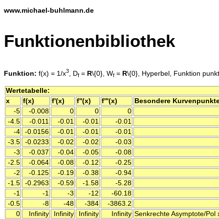
www.michael-buhlmann.de
Funktionenbibliothek
3
Funktion:
f(x) = 1/x
, D
=
R
\{0}, W
=
R
\{0}, Hyperbel, Funktion punkt
f
f
Wertetabelle:
x
f(x)
f'(x)
f''(x)
f'''(x)
Besondere Kurvenpunkt
-5
-0.008
0
0
0
-4.5
-0.011
-0.01
-0.01
-0.01
-4
-0.0156
-0.01
-0.01
-0.01
-3.5
-0.0233
-0.02
-0.02
-0.03
-3
-0.037
-0.04
-0.05
-0.08
-2.5
-0.064
-0.08
-0.12
-0.25
-2
-0.125
-0.19
-0.38
-0.94
-1.5
-0.2963
-0.59
-1.58
-5.28
-1
-1
-3
-12
-60.18
-0.5
-8
-48
-384
-3863.2
0
Infinity
Infinity
Infinity
Infinity
Senkrechte Asymptote/Pol x 