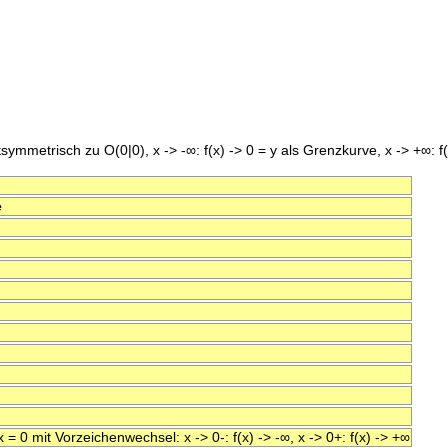
symmetrisch zu O(0|0), x -> -∞: f(x) -> 0 = y als Grenzkurve, x -> +∞: f
e
= 0 mit Vorzeichenwechsel: x -> 0-: f(x) -> -∞, x -> 0+: f(x) -> +∞