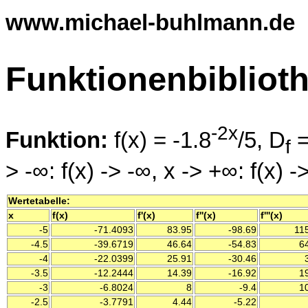
www.michael-buhlmann.de
Funktionenbibliot
-2x
Funktion:
f(x) = -1.8
/5, D
f
> -∞: f(x) -> -∞, x -> +∞: f(x) 
Wertetabelle:
x
f(x)
f'(x)
f''(x)
f'''(x)
-5
-71.4093
83.95
-98.69
115
-4.5
-39.6719
46.64
-54.83
64
-4
-22.0399
25.91
-30.46
3
-3.5
-12.2444
14.39
-16.92
19
-3
-6.8024
8
-9.4
10
-2.5
-3.7791
4.44
-5.22