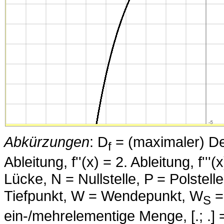
Abkürzungen
: D
= (maximaler) Defi
f
Ableitung, f''(x) = 2. Ableitung, f''
Lücke, N = Nullstelle, P = Polstell
Tiefpunkt, W = Wendepunkt, W
=
S
ein-/mehrelementige Menge, [.; .] =