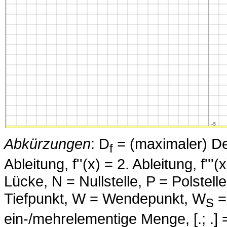
Abkürzungen
: D
= (maximaler) Defi
f
Ableitung, f''(x) = 2. Ableitung, f''
Lücke, N = Nullstelle, P = Polstell
Tiefpunkt, W = Wendepunkt, W
=
S
ein-/mehrelementige Menge, [.; .] =