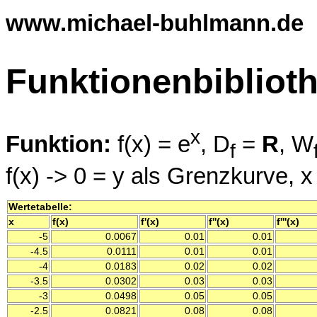
www.michael-buhlmann.de
Funktionenbibliot
x
Funktion:
f(x) = e
, D
=
R
, W
f
f(x) -> 0 = y als Grenzkurve, x
Wertetabelle:
x
f(x)
f'(x)
f''(x)
f'''(x)
-5
0.0067
0.01
0.01
-4.5
0.0111
0.01
0.01
-4
0.0183
0.02
0.02
-3.5
0.0302
0.03
0.03
-3
0.0498
0.05
0.05
-2.5
0.0821
0.08
0.08