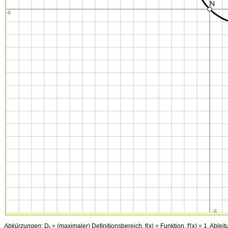
Abkürzungen
: D
= (maximaler) Definitionsbereich, f(x) = Funktion, f'(x) = 1. Ableitu
f