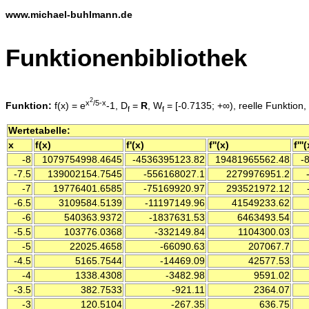
www.michael-buhlmann.de
Funktionenbibliothek
2
x
/5-x
Funktion:
f(x) = e
-1, D
=
R
, W
= [-0.7135; +∞), reelle Funktion,
f
f
Wertetabelle:
x
f(x)
f'(x)
f''(x)
f'''
-8
1079754998.4645
-4536395123.82
19481965562.48
-8
-7.5
139002154.7545
-556168027.1
2279976951.2
-
-7
19776401.6585
-75169920.97
293521972.12
-6.5
3109584.5139
-11197149.96
41549233.62
-6
540363.9372
-1837631.53
6463493.54
-5.5
103776.0368
-332149.84
1104300.03
-5
22025.4658
-66090.63
207067.7
-4.5
5165.7544
-14469.09
42577.53
-4
1338.4308
-3482.98
9591.02
-3.5
382.7533
-921.11
2364.07
-3
120.5104
-267.35
636.75