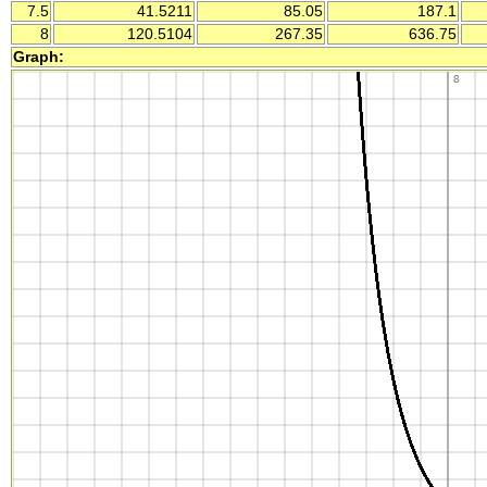
7.5
41.5211
85.05
187.1
8
120.5104
267.35
636.75
Graph: