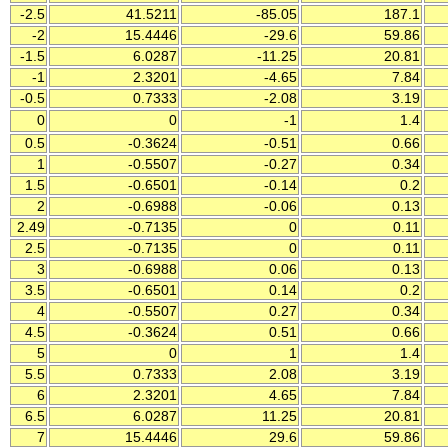
-2.5
41.5211
-85.05
187.1
-2
15.4446
-29.6
59.86
-1.5
6.0287
-11.25
20.81
-1
2.3201
-4.65
7.84
-0.5
0.7333
-2.08
3.19
0
0
-1
1.4
0.5
-0.3624
-0.51
0.66
1
-0.5507
-0.27
0.34
1.5
-0.6501
-0.14
0.2
2
-0.6988
-0.06
0.13
2.49
-0.7135
0
0.11
2.5
-0.7135
0
0.11
3
-0.6988
0.06
0.13
3.5
-0.6501
0.14
0.2
4
-0.5507
0.27
0.34
4.5
-0.3624
0.51
0.66
5
0
1
1.4
5.5
0.7333
2.08
3.19
6
2.3201
4.65
7.84
6.5
6.0287
11.25
20.81
7
15.4446
29.6
59.86