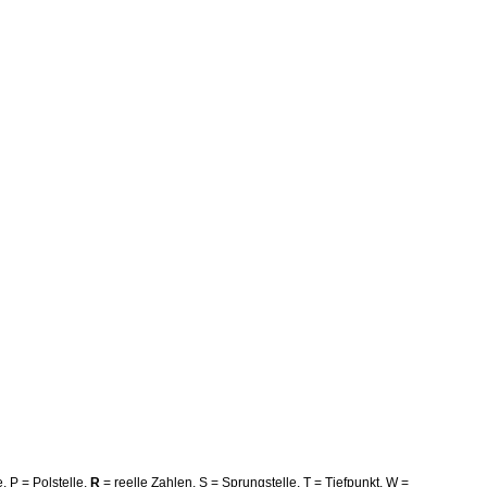
e, P = Polstelle,
R
= reelle Zahlen, S = Sprungstelle, T = Tiefpunkt, W =