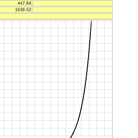
447.84
1636.52