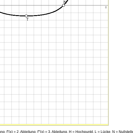
ng, f''(x) = 2. Ableitung, f'''(x) = 3. Ableitung, H = Hochpunkt, L = Lücke, N = Nullstell