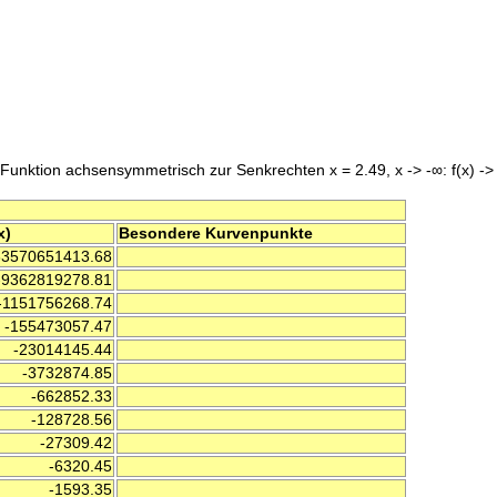
 Funktion achsensymmetrisch zur Senkrechten x = 2.49, x -> -∞: f(x) -> 
(x)
Besondere Kurvenpunkte
3570651413.68
9362819278.81
-1151756268.74
-155473057.47
-23014145.44
-3732874.85
-662852.33
-128728.56
-27309.42
-6320.45
-1593.35