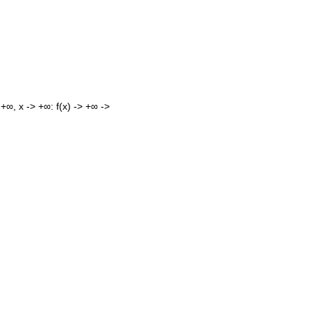
+∞, x -> +∞: f(x) -> +∞ ->