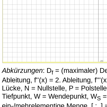
Abkürzungen
: D
= (maximaler) Defi
f
Ableitung, f''(x) = 2. Ableitung, f''
Lücke, N = Nullstelle, P = Polstell
Tiefpunkt, W = Wendepunkt, W
=
S
ein-/mehrelementige Menge, [.; .] =