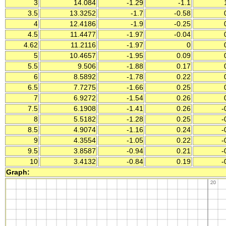
3
14.084
-1.29
-1.1
1
3.5
13.3252
-1.7
-0.58
0
4
12.4186
-1.9
-0.25
0
4.5
11.4477
-1.97
-0.04
0
4.62
11.2116
-1.97
0
0
5
10.4657
-1.95
0.09
0
5.5
9.506
-1.88
0.17
0
6
8.5892
-1.78
0.22
0
6.5
7.7275
-1.66
0.25
0
7
6.9272
-1.54
0.26
0
7.5
6.1908
-1.41
0.26
-
8
5.5182
-1.28
0.25
-
8.5
4.9074
-1.16
0.24
-
9
4.3554
-1.05
0.22
-
9.5
3.8587
-0.94
0.21
-
10
3.4132
-0.84
0.19
-
Graph: