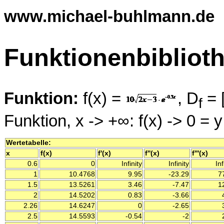
www.michael-buhlmann.de
Funktionenbibliot
Funktion:
f(x) =
, D
= 
f
Funktion, x -> +∞: f(x) -> 0 = 
Wertetabelle:
x
f(x)
f'(x)
f''(x)
f'''(x)
0.6
0
Infinity
Infinity
Inf
1
10.4768
9.95
-23.29
77
1.5
13.5261
3.46
-7.47
12
2
14.5202
0.83
-3.66
4
2.26
14.6247
0
-2.65
3
2.5
14.5593
-0.54
-2
2