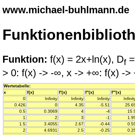
www.michael-buhlmann.de
Funktionenbibliot
Funktion:
f(x) = 2x+ln(x), D
=
f
> 0: f(x) -> -∞, x -> +∞: f(x) ->
Wertetabelle:
x
f(x)
f'(x)
f''(x)
f'''(x)
0
Infinity
Infinity
Infinity
Infinit
0.426
0
4.35
-5.51
25.6
0.5
0.3069
4
-4
15.
1
2
3
-1
1.9
1.5
3.4055
2.67
-0.44
0.5
2
4.6931
2.5
-0.25
0.2