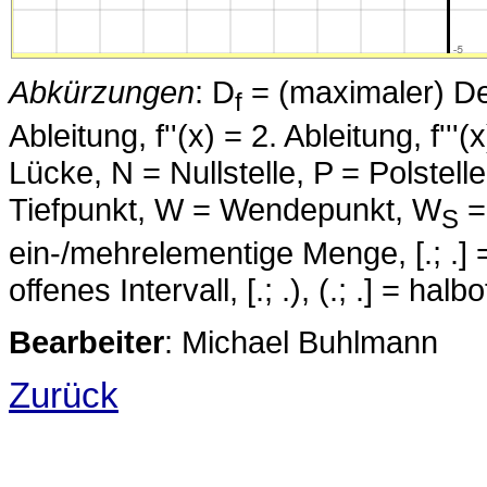
Abkürzungen
: D
= (maximaler) Defi
f
Ableitung, f''(x) = 2. Ableitung, f''
Lücke, N = Nullstelle, P = Polstell
Tiefpunkt, W = Wendepunkt, W
=
S
ein-/mehrelementige Menge, [.; .] =
offenes Intervall, [.; .), (.; .] = ha
Bearbeiter
: Michael Buhlmann
Zurück