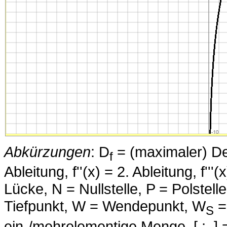
Abkürzungen
: D
= (maximaler) Defi
f
Ableitung, f''(x) = 2. Ableitung, f''
Lücke, N = Nullstelle, P = Polstell
Tiefpunkt, W = Wendepunkt, W
=
S
ein-/mehrelementige Menge, [.; .] =