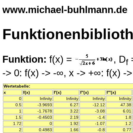
www.michael-buhlmann.de
Funktionenbibliot
Funktion:
f(x) =
, D
=
f
-> 0: f(x) -> -∞, x -> +∞: f(x) -
Wertetabelle:
x
f(x)
f'(x)
f''(x)
f'''(x)
0
Infinity
Infinity
Infinity
Infinity
0.5
-3.9693
6.27
-12.12
47.38
1
-1.7678
3.22
-3.08
6.01
1.5
-0.4503
2.19
-1.4
1.8
1.72
0
1.92
-1.07
1.2
2
0.4983
1.66
-0.8
0.77