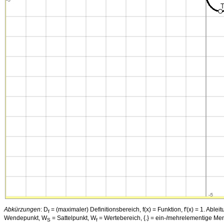
Abkürzungen
: D
= (maximaler) Definitionsbereich, f(x) = Funktion, f'(x) = 1. Ableitu
f
Wendepunkt, W
= Sattelpunkt, W
= Wertebereich, {.} = ein-/mehrelementige Menge, [
S
f