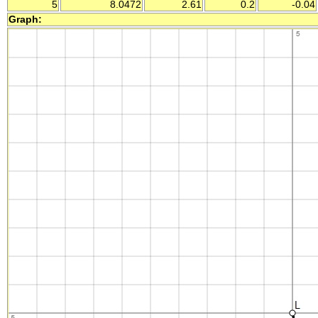
5
8.0472
2.61
0.2
-0.04
Graph: