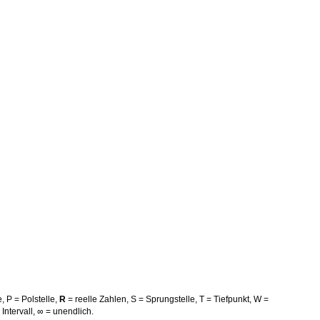
e, P = Polstelle,
R
= reelle Zahlen, S = Sprungstelle, T = Tiefpunkt, W =
s Intervall, ∞ = unendlich.