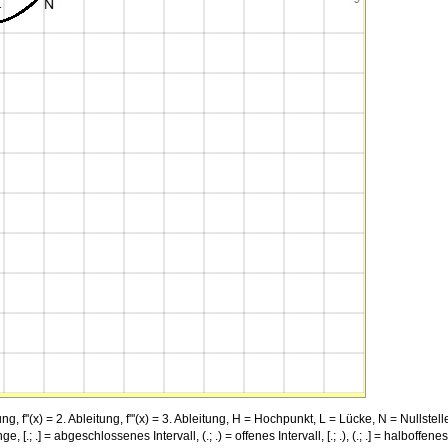
ng, f''(x) = 2. Ableitung, f'''(x) = 3. Ableitung, H = Hochpunkt, L = Lücke, N = Nullstell
.; .] = abgeschlossenes Intervall, (.; .) = offenes Intervall, [.; .), (.; .] = halboffene