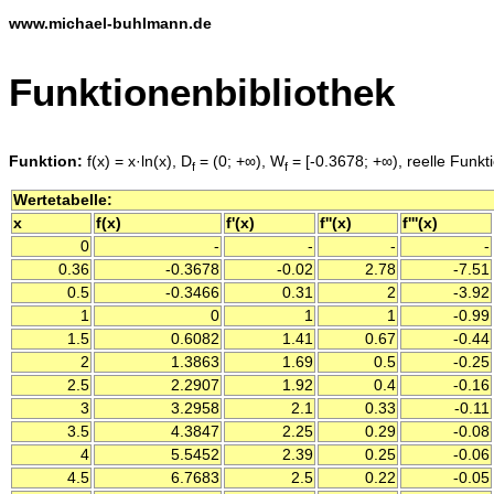
www.michael-buhlmann.de
Funktionenbibliothek
Funktion:
f(x) = x·ln(x), D
= (0; +∞), W
= [-0.3678; +∞), reelle Funktio
f
f
Wertetabelle:
x
f(x)
f'(x)
f''(x)
f'''(x)
0
-
-
-
-
0.36
-0.3678
-0.02
2.78
-7.51
0.5
-0.3466
0.31
2
-3.92
1
0
1
1
-0.99
1.5
0.6082
1.41
0.67
-0.44
2
1.3863
1.69
0.5
-0.25
2.5
2.2907
1.92
0.4
-0.16
3
3.2958
2.1
0.33
-0.11
3.5
4.3847
2.25
0.29
-0.08
4
5.5452
2.39
0.25
-0.06
4.5
6.7683
2.5
0.22
-0.05