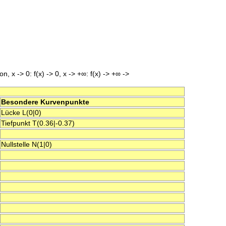
n, x -> 0: f(x) -> 0, x -> +∞: f(x) -> +∞ ->
Besondere Kurvenpunkte
Lücke L(0|0)
Tiefpunkt T(0.36|-0.37)
Nullstelle N(1|0)