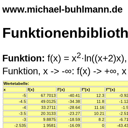
www.michael-buhlmann.de
Funktionenbibliot
2
Funktion:
f(x) = x
·ln((x+2)x)
Funktion, x -> -∞: f(x) -> +∞, x
Wertetabelle:
x
f(x)
f'(x)
f''(x)
f'''(x)
-5
67.7013
-40.41
12.3
-0.9
-4.5
49.0125
-34.38
11.8
-1.1
-4
33.2711
-28.64
11.16
-1.
-3.5
20.3133
-23.27
10.21
-2.5
-3
9.8875
-18.59
8.2
-6.7
-2.535
1.9581
-16.09
0
-43.4