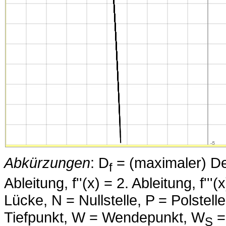
Abkürzungen
: D
= (maximaler) Defi
f
Ableitung, f''(x) = 2. Ableitung, f''
Lücke, N = Nullstelle, P = Polstell
Tiefpunkt, W = Wendepunkt, W
=
S