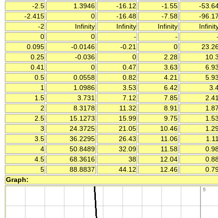
-2.5
1.3946
-16.12
-1.55
-53.6
-2.415
0
-16.48
-7.58
-96.1
-2
Infinity
Infinity
Infinity
Infinit
0
0
-
-
0.095
-0.0146
-0.21
0
23.2
0.25
-0.036
0
2.28
10.
0.41
0
0.47
3.63
6.9
0.5
0.0558
0.82
4.21
5.9
1
1.0986
3.53
6.42
3.
1.5
3.731
7.12
7.85
2.4
2
8.3178
11.32
8.91
1.8
2.5
15.1273
15.99
9.75
1.5
3
24.3725
21.05
10.46
1.2
3.5
36.2295
26.43
11.06
1.1
4
50.8489
32.09
11.58
0.9
4.5
68.3616
38
12.04
0.8
5
88.8837
44.12
12.46
0.7
Graph: