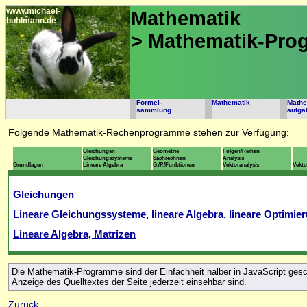
www.michael-
Mathematik
buhlmann.de
> Mathematik-Pr
Formel-
Mathematik
Mathe
sammlung
aufga
Folgende Mathematik-Rechenprogramme stehen zur Verfügung:
Gleichungen
Geometrie
Folgen/Reihen
Gleichungssysteme
Sachrechnen
Analysis
Grundlagen
Lineare Algebra
G./P./Funktionen
Vektoranalysis
Vekt
Gleichungen
Lineare Gleichungssysteme, lineare Algebra, lineare Optimie
Lineare Algebra, Matrizen
Die Mathematik-Programme sind der Einfachheit halber in JavaScript geschr
Anzeige des Quelltextes der Seite jederzeit einsehbar sind.
Zurück