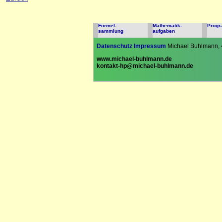
Formel-
Mathematik-
Prog
sammlung
aufgaben
Datenschutz
Impressum
Michael Buhlmann, 
www.michael-buhlmann.de
kontakt-hp@michael-buhlmann.de