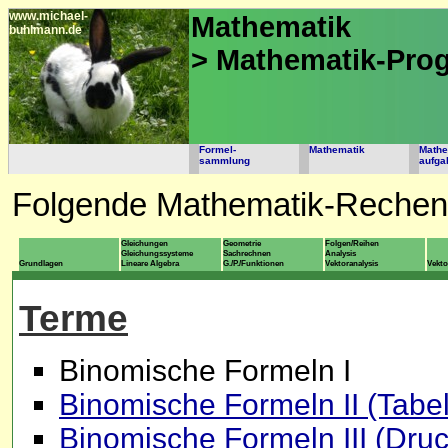
www.michael-
Mathematik
buhlmann.de
> Mathematik-Pr
Formel-
Mathematik
Mathe
sammlung
aufga
Folgende Mathematik-Rechen
Gleichungen
Geometrie
Folgen/Reihen
Gleichungssysteme
Sachrechnen
Analysis
Grundlagen
Lineare Algebra
G./P./Funktionen
Vektoranalysis
Vekt
Terme
Binomische Formeln I
Binomische Formeln II (Tabel
Binomische Formeln III (Druc