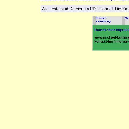
Alle Texte sind Dateien im PDF-Format. Die Za
Formel-
Ma
sammlung
Datenschutz
Impres
www.michael-buhlma
kontakt-hp@michael