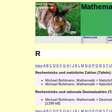
www.michael-
Mathema
buhlmann.de
Mathematik
Ma
au
R
Intro
A
B
C
D
E
F
G
H
I
J
K
L
M
N
O
P
Q
R
S
T
U
Rechentricks und natürliche Zahlen (Tafeln):
Michael Buhlmann, Mathematik > Natürli
Michael Buhlmann, Mathematik > Natürli
Rechentricks und rationale Dezimalzahlen (Ta
Michael Buhlmann, Mathematik > Dezima
[1298 kB]
Intro
A
B
C
D
E
F
G
H
I
J
K
L
M
N
O
P
Q
R
S
T
U