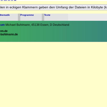
hlen in eckigen Klammern geben den Umfang der Dateien in Kilobyte (k
thematik
Programme
Texte
sum
Michael Buhlmann, 45138 Essen, D Deutschland
nn.de
-buhlmann.de