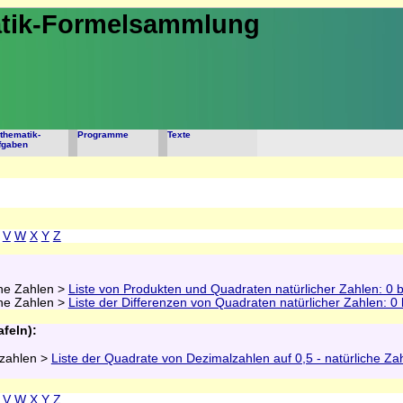
tik-Formelsammlung
thematik-
Programme
Texte
fgaben
V
W
X
Y
Z
che Zahlen >
Liste von Produkten und Quadraten natürlicher Zahlen: 0 
che Zahlen >
Liste der Differenzen von Quadraten natürlicher Zahlen: 0
feln):
lzahlen >
Liste der Quadrate von Dezimalzahlen auf 0,5 - natürliche Za
V
W
X
Y
Z