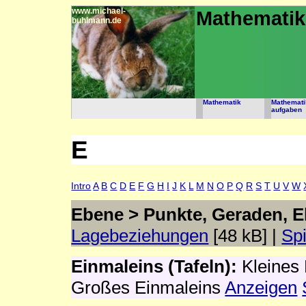
www.michael-
Mathemati
buhlmann.de
Mathematik
Mathemati
aufgaben
E
Intro
A
B
C
D
E
F
G
H
I
J
K
L
M
N
O
P
Q
R
S
T
U
V
W
Ebene > Punkte, Geraden, 
Lagebeziehungen
[48 kB] |
Sp
Einmaleins (Tafeln):
Kleines
Großes Einmaleins
Anzeigen