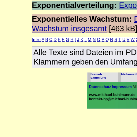
Exponentialverteilung:
Expon
Exponentielles Wachstum:
Wachstum insgesamt
[463 kB
Intro
A
B
C
D
E
F
G
H
I
J
K
L
M
N
O
P
Q
R
S
T
U
V
W
Alle Texte sind Dateien im P
Klammern geben den Umfang d
Formel-
Mathemati
sammlung
Datenschutz
Impressum
Mi
www.michael-buhlmann.de
kontakt-hp@michael-buhlm