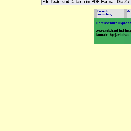
Alle Texte sind Dateien im PDF-Format. Die Za
Formel-
Ma
sammlung
Datenschutz
Impres
www.michael-buhlma
kontakt-hp@michael