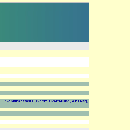
] |
Signifikanztests (Binomialverteilung, einseitig)