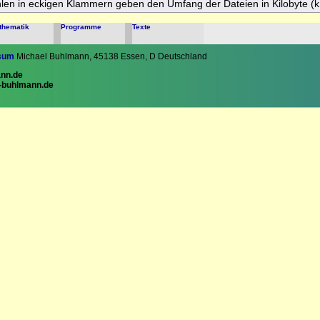
hlen in eckigen Klammern geben den Umfang der Dateien in Kilobyte (k
thematik
Programme
Texte
sum
Michael Buhlmann, 45138 Essen, D Deutschland
nn.de
-buhlmann.de