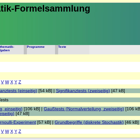
tik-Formelsammlung
thematik-
Programme
Texte
fgaben
V
W
X
Y
Z
kanztests (einseitig)
[54 kB] |
Signifikanztests (zweiseitig)
[47 kB]
Tests
, einseitig)
[106 kB] |
Gaußtests (Normalverteilung, zweiseitig)
[106 kB
iseitig)
[47 kB]
rnoulli-Experiment
[57 kB] |
Grundbegriffe (diskrete Stochastik)
[46 kB]
V
W
X
Y
Z