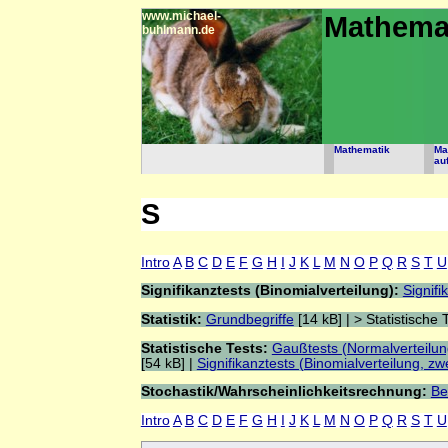
www.michael-
Mathema
buhlmann.de
Mathematik
Ma
au
S
Intro
A
B
C
D
E
F
G
H
I
J
K
L
M
N
O
P
Q
R
S
T
U
Signifikanztests (Binomialverteilung):
Signifi
Statistik:
Grundbegriffe
[14 kB] | > Statistische 
Statistische Tests:
Gaußtests (Normalverteilung
[54 kB] |
Signifikanztests (Binomialverteilung, zwe
Stochastik/Wahrscheinlichkeitsrechnung:
Be
Intro
A
B
C
D
E
F
G
H
I
J
K
L
M
N
O
P
Q
R
S
T
U