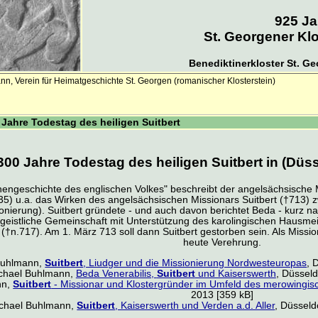
925 Ja
St. Georgener Kl
Benediktinerkloster St. G
nn, Verein für Heimatgeschichte St. Georgen (romanischer Klosterstein)
 Jahre Todestag des heiligen Suitbert
300 Jahre Todestag des heiligen Suitbert in (Düss
chengeschichte des englischen Volkes" beschreibt der angelsächsische
35) u.a. das Wirken des angelsächsischen Missionars Suitbert (†713)
onierung). Suitbert gründete - und auch davon berichtet Beda - kurz n
 geistliche Gemeinschaft mit Unterstützung des karolingischen Hausmei
 (†n.717). Am 1. März 713 soll dann Suitbert gestorben sein. Als Missi
heute Verehrung.
Buhlmann,
Suitbert
, Liudger und die Missionierung Nordwesteuropas
, 
chael Buhlmann,
Beda Venerabilis,
Suitbert
und Kaiserswerth
, Düsseld
nn,
Suitbert
- Missionar und Klostergründer im Umfeld des merowingis
2013 [359 kB]
chael Buhlmann,
Suitbert
, Kaiserswerth und Verden a.d. Aller
, Düsseld