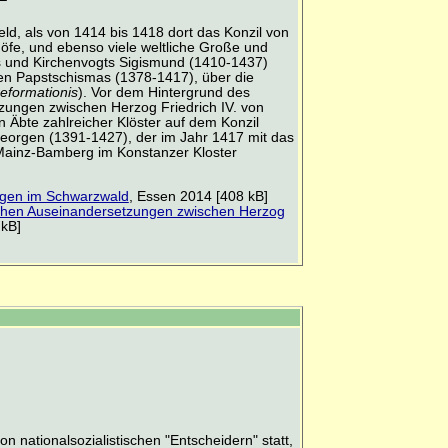
eld, als von 1414 bis 1418 dort das Konzil von
öfe, und ebenso viele weltliche Große und
s und Kirchenvogts Sigismund (1410-1437)
n Papstschismas (1378-1417), über die
eformationis
). Vor dem Hintergrund des
etzungen zwischen Herzog Friedrich IV. von
 Äbte zahlreicher Klöster auf dem Konzil
 Georgen (1391-1427), der im Jahr 1417 mit das
 Mainz-Bamberg im Konstanzer Kloster
orgen im Schwarzwald
, Essen 2014 [408 kB]
tischen Auseinandersetzungen zwischen Herzog
 kB]
z
nationalsozialistischen "Entscheidern" statt,