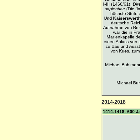
I-III (1460/61),
Dir
sapientiae
(Die Ja
höchste Stufe 
Und
Kaiserswert
deutsche Reich
Aufnahme von Bezi
war die in Fr
Marienkapelle de
einen Ablass von 
zu Bau und Aussta
von Kues, zum 
Michael Buhlmann
Michael Bu
2014-2018
1414-1418: 600 J