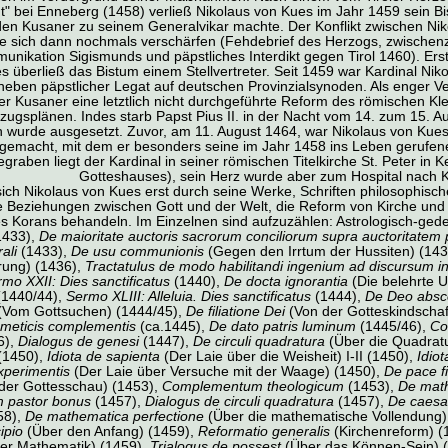
t" bei Enneberg (1458) verließ Nikolaus von Kues im Jahr 1459 sein Bi
den Kusaner zu seinem Generalvikar machte. Der Konflikt zwischen N
lte sich dann nochmals verschärfen (Fehdebrief des Herzogs, zwische
unikation Sigismunds und päpstliches Interdikt gegen Tirol 1460). E
s überließ das Bistum einem Stellvertreter. Seit 1459 war Kardinal Ni
neben päpstlicher Legat auf deutschen Provinzialsynoden. Als enger V
 der Kusaner eine letztlich nicht durchgeführte Reform des römischen Kl
zugsplänen. Indes starb Papst Pius II. in der Nacht vom 14. zum 15.
 wurde ausgesetzt. Zuvor, am 11. August 1464, war Nikolaus von Kues 
gemacht, mit dem er besonders seine im Jahr 1458 ins Leben gerufene 
graben liegt der Kardinal in seiner römischen Titelkirche St. Peter in K
Gotteshauses), sein Herz wurde aber zum Hospital nach K
t sich Nikolaus von Kues erst durch seine Werke, Schriften philosophi
die Beziehungen zwischen Gott und der Welt, die Reform von Kirche und 
es Korans behandeln. Im Einzelnen sind aufzuzählen: Astrologisch-ged
(1433),
De maioritate auctoris sacrorum conciliorum supra auctoritatem
ali
(1433),
De usu communionis
(Gegen den Irrtum der Hussiten) (14
rung) (1436),
Tractatulus de modo habilitandi ingenium ad discursum in
mo XXII: Dies sanctificatus
(1440),
De docta ignorantia
(Die belehrte U
1440/44),
Sermo XLIII: Alleluia. Dies sanctificatus
(1444),
De Deo absc
Vom Gottsuchen) (1444/45),
De filiatione Dei
(Von der Gotteskindschaf
hmeticis complementis
(ca.1445),
De dato patris luminum
(1445/46),
Co
6),
Dialogus de genesi
(1447),
De circuli quadratura
(Über die Quadratu
 (1450),
Idiota de sapienta
(Der Laie über die Weisheit) I-II (1450),
Idio
experimentis
(Der Laie über Versuche mit der Waage) (1450),
De pace f
der Gottesschau) (1453),
Complementum theologicum
(1453),
De math
 pastor bonus
(1457),
Dialogus de circuli quadratura
(1457),
De caesar
58),
De mathematica perfectione
(Über die mathematische Vollendung)
ipio
(Über den Anfang) (1459),
Reformatio generalis
(Kirchenreform) (
der Mathematik) (1459),
Trialogus de possest
(Über das Können-Sein) 