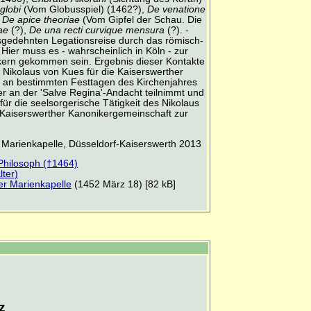
globi
(Vom Globusspiel) (1462?),
De venatione
,
De apice theoriae
(Vom Gipfel der Schau. Die
vae
(?),
De una recti curvique mensura
(?). -
usgedehnten Legationsreise durch das römisch-
ier muss es - wahrscheinlich in Köln - zur
kern gekommen sein. Ergebnis dieser Kontakte
 Nikolaus von Kues für die Kaiserswerther
er an bestimmten Festtagen des Kirchenjahres
r an der 'Salve Regina'-Andacht teilnimmt und
für die seelsorgerische Tätigkeit des Nikolaus
n Kaiserswerther Kanonikergemeinschaft zur
 Marienkapelle, Düsseldorf-Kaiserswerth 2013
Philosoph (†1464)
lter)
er Marienkapelle
(1452 März 18) [82 kB]
z