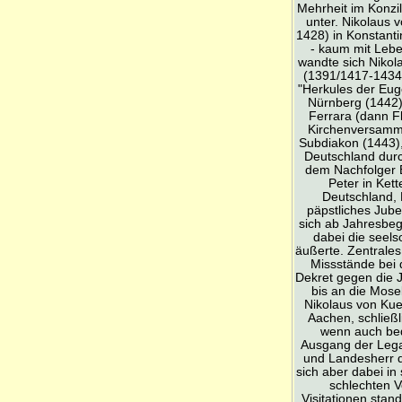
Mehrheit im Konzil
unter. Nikolaus 
1428) in Konstant
- kaum mit Lebe
wandte sich Nikol
(1391/1417-1434)
"Herkules der Eug
Nürnberg (1442)
Ferrara (dann F
Kirchenversammlu
Subdiakon (1443),
Deutschland dur
dem Nachfolger E
Peter in Kett
Deutschland, 
päpstliches Jub
sich ab Jahresbeg
dabei die seels
äußerte. Zentrale
Missstände bei 
Dekret gegen die J
bis an die Mose
Nikolaus von Ku
Aachen, schließ
wenn auch bede
Ausgang der Legat
und Landesherr de
sich aber dabei i
schlechten 
Visitationen sta