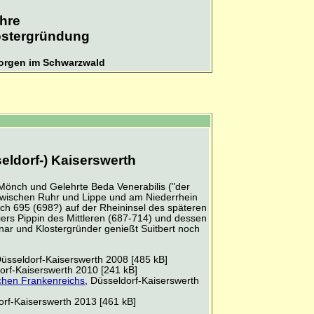
hre
ostergründung
eorgen im Schwarzwald
eldorf-) Kaiserswerth
 Mönch und Gelehrte Beda Venerabilis ("der
 zwischen Ruhr und Lippe und am Niederrhein
ach 695 (698?) auf der Rheininsel des späteren
ers Pippin des Mittleren (687-714) und dessen
onar und Klostergründer genießt Suitbert noch
Düsseldorf-Kaiserswerth 2008 [485 kB]
orf-Kaiserswerth 2010 [241 kB]
chen Frankenreichs
, Düsseldorf-Kaiserswerth
orf-Kaiserswerth 2013 [461 kB]