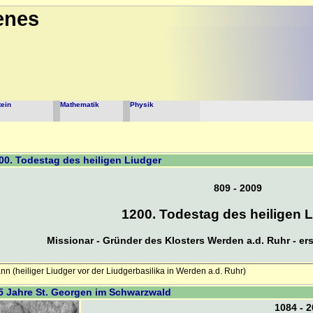
enes
tein
Mathematik
Physik
00. Todestag des heiligen Liudger
809 - 2009
1200. Todestag des heiligen 
Missionar - Gründer des Klosters Werden a.d. Ruhr - er
n (heiliger Liudger vor der Liudgerbasilika in Werden a.d. Ruhr)
25 Jahre St. Georgen im Schwarzwald
1084 - 