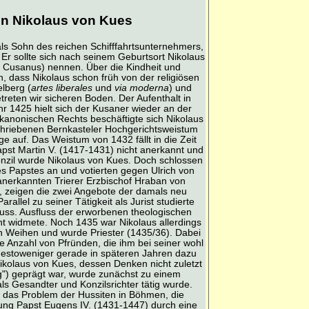
en Nikolaus von Kues
als Sohn des reichen Schifffahrtsunternehmers,
Er sollte sich nach seinem Geburtsort Nikolaus
 Cusanus) nennen. Über die Kindheit und
, dass Nikolaus schon früh von der religiösen
lberg (
artes liberales
und
via moderna
) und
reten wir sicheren Boden. Der Aufenthalt in
 1425 hielt sich der Kusaner wieder an der
s kanonischen Rechts beschäftigte sich Nikolaus
eschriebenen Bernkasteler Hochgerichtsweistum
 auf. Das Weistum von 1432 fällt in die Zeit
pst Martin V. (1417-1431) nicht anerkannt und
nzil wurde Nikolaus von Kues. Doch schlossen
es Papstes an und votierten gegen Ulrich von
anerkannten Trierer Erzbischof Hraban von
 zeigen die zwei Angebote der damals neu
llel zu seiner Tätigkeit als Jurist studierte
luss. Ausfluss der erworbenen theologischen
nt widmete. Noch 1435 war Nikolaus allerdings
en Weihen und wurde Priester (1435/36). Dabei
ne Anzahl von Pfründen, die ihm bei seiner wohl
destoweniger gerade in späteren Jahren dazu
ikolaus von Kues, dessen Denken nicht zuletzt
") geprägt war, wurde zunächst zu einem
ls Gesandter und Konzilsrichter tätig wurde.
 das Problem der Hussiten in Böhmen, die
zung Papst Eugens IV. (1431-1447) durch eine