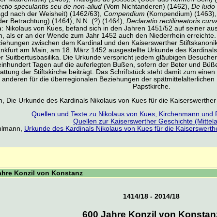
ectio speculantis seu de non-aliud
(Vom Nichtanderen) (1462),
De ludo 
gd nach der Weisheit) (1462/63),
Compendium
(Kompendium) (1463)
der Betrachtung) (1464), N.N. (?) (1464),
Declaratio rectilineatoris cur
h
: Nikolaus von Kues, befand sich in den Jahren 1451/52 auf seiner a
, als er an der Wende zum Jahr 1452 auch den Niederrhein erreichte. H
ehungen zwischen dem Kardinal und den Kaiserswerther Stiftskanoni
ankfurt am Main, am 18. März 1452 ausgestellte Urkunde des Kardinals
r Suitbertusbasilika. Die Urkunde verspricht jedem gläubigen Besuch
einhundert Tagen auf die auferlegten Bußen, sofern der Beter und Büße
ttung der Stiftskirche beiträgt. Das Schriftstück steht damit zum einen 
anderen für die überregionalen Beziehungen der spätmittelalterliche
Papstkirche.
, Die Urkunde des Kardinals Nikolaus von Kues für die Kaiserswerther
Quellen und Texte zu Nikolaus von Kues, Kirchenmann und 
Quellen zur Kaiserswerther Geschichte (Mittela
hlmann,
Urkunde des Kardinals Nikolaus von Kues für die Kaiserswerth
ahre Konzil von Konstanz
1414/18 - 2014/18
600 Jahre Konzil von Konstan