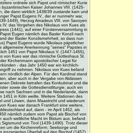
etztere ordnete sich Papst und römischer Kurie
 byzantinischen Kaiser Johannes VIII. (1425-
n, die dann wirklich 1438/39 zustande kam und
hänger Papst Eugens IV., der er nunmehr war,
1439-1449), Herzog Amadeus VIII. von Savoyen
 IV. das Vorgehen des Nikolaus von Kues als
gress (1441), auf einer Fürstenversammlung in
 Papst Eugen nämlich das Basler Konzil nach
nd der Basler Konzilsmehrheit, so dass nun
us
) Papst Eugens wurde Nikolaus päpstlicher
ie allgemeine Anerkennung "seines" Papstes in
lich 1451 von Papst Nikolaus V. (1447-1455),
aus von Kues war das römische Gotteshaus St.
 der Kirchenmann apostolischer Legat für
ünden - das Jahr 1450 war ein kirchlich-
Angriff zu nehmen. Nikolaus von Kues befand
ern nördlich der Alpen. Für den Kardinal stand
igten, aber auch in der Vergabe von Ablässen
senen Dekrete betrafen das Konkubinat und die
er sowie die Gottesdienstliturgie; auch ein
ise nach Sachsen und in die Niederlande, dann
n 1451 in Köln weilte. Weitere Stationen des
el und Löwen, dann Maastricht und wiederum
von Kues war danach Frankfurt eine weitere,
ddeutschland auf, dann - im April 1452, als
1450 nämlich zudem vom Papst als Bischof von
er auch weltliche Macht im Bistum aus, befand
igismund von Tirol (1439-1490). Trotz dieser
xen um die Kirchenreform; Seelsorge und
inszenierten Überfall auf den Bischof (1457)