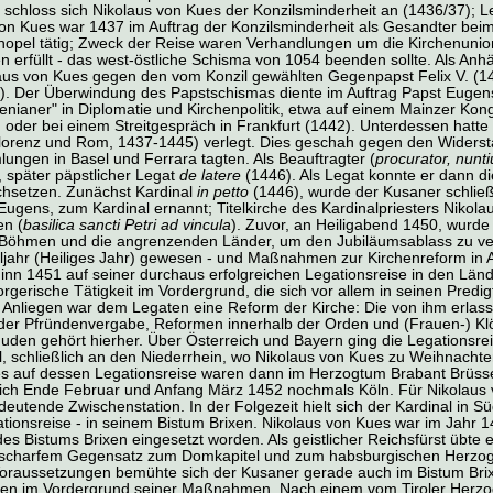
 schloss sich Nikolaus von Kues der Konzilsminderheit an (1436/37); L
von Kues war 1437 im Auftrag der Konzilsminderheit als Gesandter beim
inopel tätig; Zweck der Reise waren Verhandlungen um die Kirchenunio
n erfüllt - das west-östliche Schisma von 1054 beenden sollte. Als An
aus von Kues gegen den vom Konzil gewählten Gegenpapst Felix V. (
. Der Überwindung des Papstschismas diente im Auftrag Papst Eugens
enianer" in Diplomatie und Kirchenpolitik, etwa auf einem Mainzer Kon
 oder bei einem Streitgespräch in Frankfurt (1442). Unterdessen hatte
lorenz und Rom, 1437-1445) verlegt. Dies geschah gegen den Widersta
ngen in Basel und Ferrara tagten. Als Beauftragter (
procurator, nunti
 später päpstlicher Legat
de latere
(1446). Als Legat konnte er dann d
chsetzen. Zunächst Kardinal
in petto
(1446), wurde der Kusaner schließ
ugens, zum Kardinal ernannt; Titelkirche des Kardinalpriesters Nikol
en (
basilica sancti Petri ad vincula
). Zuvor, an Heiligabend 1450, wurde
Böhmen und die angrenzenden Länder, um den Jubiläumsablass zu verk
eljahr (Heiliges Jahr) gewesen - und Maßnahmen zur Kirchenreform in 
inn 1451 auf seiner durchaus erfolgreichen Legationsreise in den Länd
orgerische Tätigkeit im Vordergrund, die sich vor allem in seinen Pred
s Anliegen war dem Legaten eine Reform der Kirche: Die von ihm erlas
der Pfründenvergabe, Reformen innerhalb der Orden und (Frauen-) Klöst
uden gehört hierher. Über Österreich und Bayern ging die Legationsre
l, schließlich an den Niederrhein, wo Nikolaus von Kues zu Weihnachte
es auf dessen Legationsreise waren dann im Herzogtum Brabant Brüss
lich Ende Februar und Anfang März 1452 nochmals Köln. Für Nikolaus 
utende Zwischenstation. In der Folgezeit hielt sich der Kardinal in Sü
ionsreise - in seinem Bistum Brixen. Nikolaus von Kues war im Jahr 
s Bistums Brixen eingesetzt worden. Als geistlicher Reichsfürst übte 
n scharfem Gegensatz zum Domkapitel und zum habsburgischen Herzog S
Voraussetzungen bemühte sich der Kusaner gerade auch im Bistum Bri
nden im Vordergrund seiner Maßnahmen. Nach einem vom Tiroler Herzog 