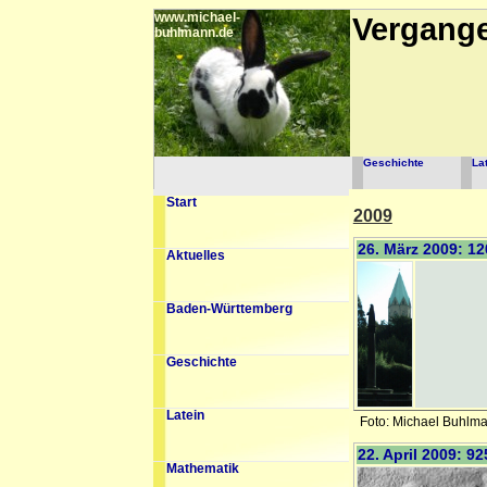
www.michael-
Vergang
buhlmann.de
Geschichte
La
Start
2009
26. März 2009: 12
Aktuelles
Baden-Württemberg
Geschichte
Latein
Foto: Michael Buhlman
22. April 2009: 9
Mathematik