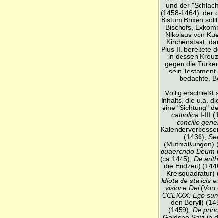
und der "Schlach
(1458-1464), der 
Bistum Brixen sol
Bischofs, Exkomm
Nikolaus von Kue
Kirchenstaat, da
Pius II. bereitete
in dessen Kreuz
gegen die Türken
sein Testament 
bedachte. Be
Völlig erschließ
Inhalts, die u.a. 
eine "Sichtung" d
catholica
I-III 
concilio gener
Kalenderverbesse
(1436),
Ser
(Mutmaßungen) (
quaerendo Deum
(
(ca.1445),
De arit
die Endzeit) (144
Kreisquadratur)
Idiota de staticis 
visione Dei
(Von 
CCLXXX: Ego sum
den Beryll) (14
(1459),
De princ
Goldene Satz in 