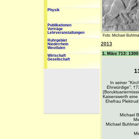
Physik
Publikationen
Vorträge
Lehrveranstaltungen
Foto: Michael Buhlma
Ruhrgebiet
2013
Niederrhein
Westfalen
1. März 713: 1300
Wirtschaft
Gesellschaft
1
In seiner "Kir
Ehrwürdige"; †7
(Boruktuariermissi
Kaiserswerth eine
Ehefrau Plektrud
Michael 
Mi
Michael Buhlma
Mi