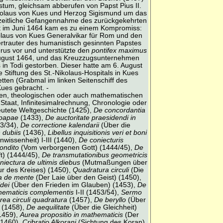
stum, gleichsam abberufen von Papst Pius II.
ikolaus von Kues und Herzog Sigismund um das
nzeitliche Gefangennahme des zurückgekehrten
rst im Juni 1464 kam es zu einem Kompromiss:
kolaus von Kues Generalvikar für Rom und den
ertrauter des humanistisch gesinnten Papstes
erus vor und unterstützte den
pontifex maximus
 August 1464, und das Kreuzzugsunternehmen
in Todi gestorben. Dieser hatte am 6. August
Stiftung des St.-Nikolaus-Hospitals in Kues
etten (Grabmal im linken Seitenschiff des
ues gebracht. -
schen, theologischen oder auch mathematischen
Staat, Infinitesimalrechnung, Chronologie oder
eutete Weltgeschichte (1425),
De concordantia
 papae
(1433),
De auctoritate praesidendi in
33/34),
De correctione kalendarii
(Über die
 dubiis
(1436),
Libellus inquisitionis veri et boni
nwissenheit) I-III (1440),
De coniecturis
ondito
(Vom verborgenen Gott) (1444/45),
De
t) (1444/45),
De transmutationibus geometricis
niectura de ultimis diebus
(Mutmaßungen über
r des Kreises) (1450),
Quadratura circuli
(Die
ta de mente
(Der Laie über den Geist) (1450),
idei
(Über den Frieden im Glauben) (1453),
De
ematicis complementis
I-II (1453/54),
Sermo
ea circuli quadratura
(1457),
De beryllo
(Über
 (1458),
De aequilitate
(Über die Gleichheit)
1459),
Aurea propositio in mathematicis
(Der
(1460),
Cribratio Alkorani
(Sichtung des Koran)