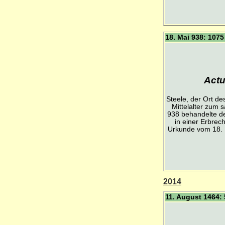
18. Mai 938: 1075
Actu
Steele, der Ort d
Mittelalter zum 
938 behandelte d
in einer Erbrec
Urkunde vom 18. 
2014
11. August 1464: