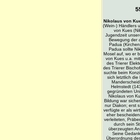
5
Nikolaus von Ku
(Wein-) Händlers u
von Kues (Ni
Jugendzeit unsere
Bewegung der
Padua (Kirchenr
Padua sollte Ni
Mosel auf, wo er b
von Kues u.a. mi
des Trierer Elek
des Trierer Bisch
suchte beim Konzi
sich letztlich d
Manderscheid 
Helmstedt (14
gegründeten Univ
Nikolaus von Ku
Bildung war siche
nur Diakon; erst 
verfügte er als wi
eher bescheiden
verleiteten, Präb
durch sein S
überzeugten Anh
Seine Gedanke
Überordnung des 