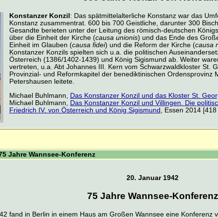
Konstanzer Konzil
: Das spätmittelalterliche Konstanz war das Umf
Konstanz zusammentrat. 600 bis 700 Geistliche, darunter 300 Bisch
Gesandte berieten unter der Leitung des römisch-deutschen König
über die Einheit der Kirche (
causa unionis
) und das Ende des Große
Einheit im Glauben (
causa fidei
) und die Reform der Kirche (
causa r
Konstanzer Konzils spielten sich u.a. die politischen Auseinanders
Österreich (1386/1402-1439) und König Sigismund ab. Weiter waren
vertreten, u.a. Abt Johannes III. Kern vom Schwarzwaldkloster St.
Provinzial- und Reformkapitel der benediktinischen Ordensprovinz
Petershausen leitete.
Michael Buhlmann,
Das Konstanzer Konzil und das Kloster St. Ge
Michael Buhlmann,
Das Konstanzer Konzil und Villingen. Die poli
Friedrich IV. von Österreich und König Sigismund
, Essen 2014 [418
 75 Jahre Wannsee-Konferenz
20. Januar 1942
75 Jahre Wannsee-Konferen
2 fand in Berlin in einem Haus am Großen Wannsee eine Konferenz von 