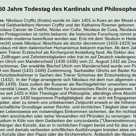
50 Jahre Todestag des Kardinals und Philosoph
es
: Nikolaus Cryfftz (Krebs) wurde im Jahr 1401 in Kues an der Mosel 
nd Geldverleihers Hennen Cryfftz und der Katharina Roemer geboren. 
kolaus Cancer de Coeße, Niclas von Cuße, Nicolaus de Cusa, Nicolaus
s Protagonisten ist nichts bekannt; die historische Forschung nimmt an
devotio moderna
beeinflusst worden war. Erst mit dem Studium in Heide
echt) sowie Nikolaus' Abschluss als
doctor decretorum
(1416-1423) bet
kolaus mit dem italienischen Humanismus bekannt machen. Ab dem Jahr
eim Trierer Erzbischof als Kirchenjurist Anstellung fand. Als Doktor de
t Zollfragen und Zehntstreitigkeiten oder trat im auf Deutsch niederg
ten Ulrich von Manderscheid (1430-1436) vom 21. August 1432 als Zeuge
ofschismas. Der erwählte Bischof Ulrich von Manderscheid wurde von Pa
l von Basel (1431-1449) Zustimmung. Sachwalter Ulrichs am Basler Ko
ie Konzilsteilnehmer in Sachen des Trierer Schismas der Entscheidung d
(1432). In der Folge arrangierte sich Nikolaus mit dem nun allgemein 
30-1439). Dass zudem der Kusaner als Rechtsgelehrter umworben war,
ersität Löwen, ihn als Professor für kanonisches Recht zu gewinnen. Para
es seit 1425 in Köln Theologie und Philosophie, allerdings ohne Absch
r seine um 1430 begonnene Predigttätigkeit, der er sich mit Engageme
später, aber zu einem uns unbekannten Zeitpunkt erwarb er die höher
rtschaftliche Grundlage seiner Rechts- und kirchlichen Tätigkeit über ei
en Lebensweise ein notwendiges Einkommen sicherten, die ihn nichts
enden anzuhäufen oder seine Verwandten mit Pfründen zu versorgen. N
tudium in Köln von dem Gedanken der
concordantia
("Übereinstimmung
änger des Konzils, das er in rechtlichen Fragen beriet und für das er a
n und damals verfassten schriftlichen Ausführungen kreisten etwa um
Konzils über den Papst oder die Kirchenreform. Anlässlich der Abset