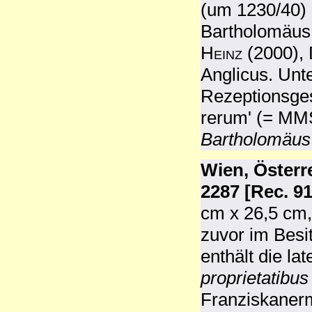
(um 1230/40)
Bartholomäus 
Heinz
(2000), 
Anglicus. Unt
Rezeptionsges
rerum' (= MM
Bartholomäus
Wien, Österr
2287 [Rec. 91
cm x 26,5 cm,
zuvor im Besi
enthält die l
proprietatibu
Franziskaner