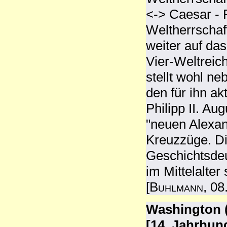
<-> Caesar -
Weltherrschaf
weiter auf da
Vier-Weltreic
stellt wohl n
den für ihn ak
Philipp II. Au
"neuen Alexan
Kreuzzüge. Di
Geschichtsde
im Mittelalter
[
Buhlmann
, 08
Washington 
[14. Jahrhun