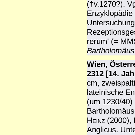
(†v.1270?). V
Enzyklopädie 
Untersuchunge
Rezeptionsges
rerum' (= MM
Bartholomäus
Wien, Österr
2312 [14. Ja
cm, zweispalti
lateinische E
(um 1230/40)
Bartholomäus 
Heinz
(2000), 
Anglicus. Unt