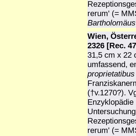
Rezeptionsges
rerum' (= MM
Bartholomäus
Wien, Österr
2326 [Rec. 47
31,5 cm x 22 c
umfassend, en
proprietatibu
Franziskaner
(†v.1270?). V
Enzyklopädie 
Untersuchunge
Rezeptionsges
rerum' (= MM