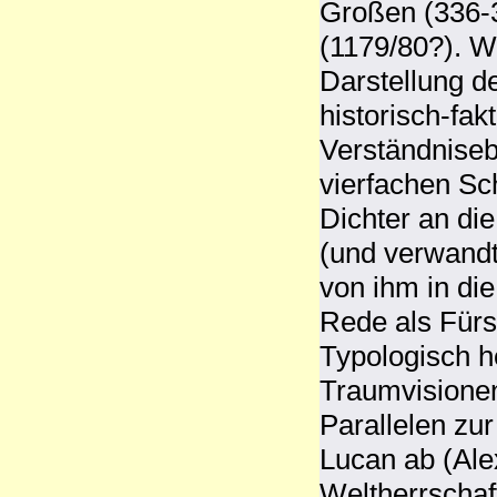
Großen (336-3
(1179/80?). Wa
Darstellung d
historisch-fak
Verständnise
vierfachen Sch
Dichter an di
(und verwandt
von ihm in die
Rede als Fürs
Typologisch h
Traumvisionen
Parallelen zu
Lucan ab (Ale
Weltherrschaf