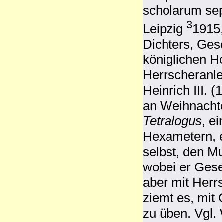
scholarum sep
3
Leipzig
1915
Dichters, Ges
königlichen H
Herrscheranle
Heinrich III.
an Weihnachte
Tetralogus
, e
Hexametern, 
selbst, den 
wobei er Ges
aber mit Herr
ziemt es, mit 
zu üben. Vgl.