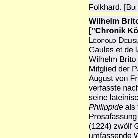
Folkhard. [
Bu
Wilhelm Brit
["Chronik Kön
Léopold Delis
Gaules et de 
Wilhelm Brito
Mitglied der P
August von Fr
verfasste nac
seine lateini
Philippide
als
Prosafassung 
(1224) zwölf 
umfassende We