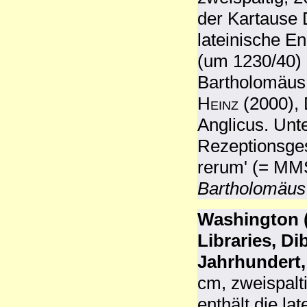
der Kartause 
lateinische E
(um 1230/40)
Bartholomäus 
Heinz
(2000), 
Anglicus. Unt
Rezeptionsges
rerum' (= MM
Bartholomäus
Washington (
Libraries, Di
Jahrhundert,
cm, zweispalt
enthält die l