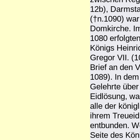
12b), Darmsta
(†n.1090) war 
Domkirche. Im
1080 erfolgte
Königs Heinri
Gregor VII. (
Brief an den 
1089). In dem 
Gelehrte über
Eidlösung, wa
alle der köni
ihrem Treuei
entbunden. Wen
Seite des Kö