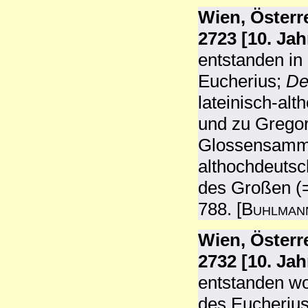
Wien, Österr
2723 [10. Ja
entstanden in
Eucherius;
De
lateinisch-alt
und zu Grego
Glossensamml
althochdeutsc
des Großen (=
788. [
Buhlman
Wien, Österr
2732 [10. Ja
entstanden woh
des Eucheriu