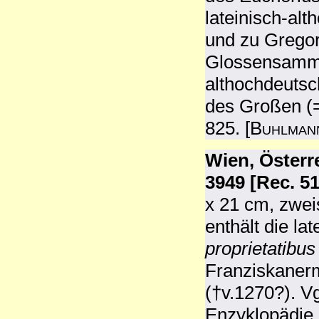
lateinisch-al
und zu Grego
Glossensamml
althochdeutsc
des Großen (=
825. [
Buhlman
Wien, Österr
3949 [Rec. 51
x 21 cm, zwei
enthält die l
proprietatibu
Franziskaner
(†v.1270?). V
Enzyklopädie 