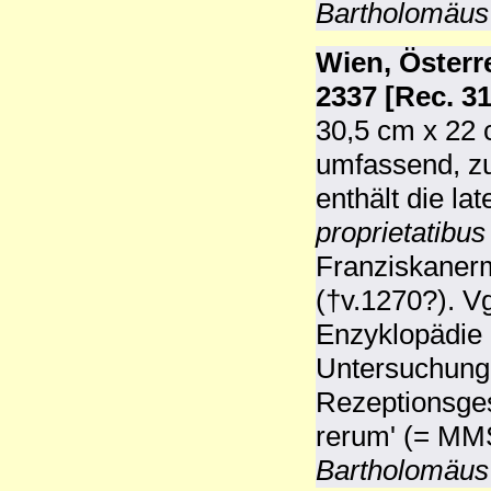
Bartholomäus
Wien, Österr
2337 [Rec. 3
30,5 cm x 22 c
umfassend, zu
enthält die l
proprietatibu
Franziskaner
(†v.1270?). V
Enzyklopädie 
Untersuchunge
Rezeptionsges
rerum' (= MM
Bartholomäus