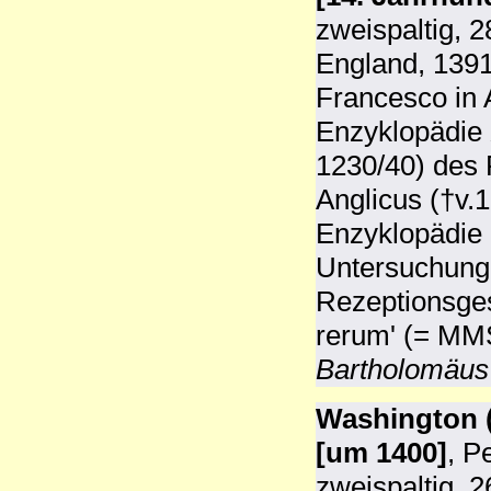
zweispaltig, 
England, 1391
Francesco in A
Enzyklopädie
1230/40) des
Anglicus (†v.
Enzyklopädie 
Untersuchunge
Rezeptionsges
rerum' (= MM
Bartholomäus
Washington (
[um 1400]
, P
zweispaltig, 