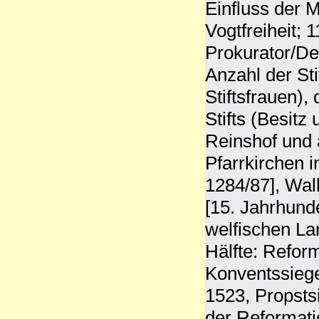
Einfluss der 
Vogtfreiheit; 
Prokurator/De
Anzahl der Sti
Stiftsfrauen),
Stifts (Besitz
Reinshof und 
Pfarrkirchen 
1284/87], Wal
[15. Jahrhunde
welfischen La
Hälfte: Reform
Konventssiege
1523, Propsts
der Reformati