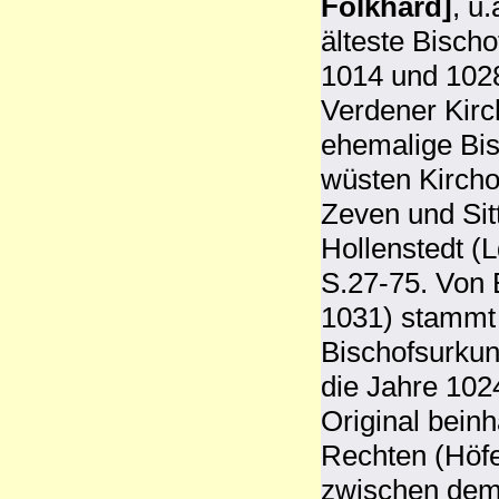
Folkhard]
, u.
älteste Bisch
1014 und 1028
Verdener Kirc
ehemalige Bi
wüsten Kircho
Zeven und Sit
Hollenstedt (
S.27-75. Von 
1031) stammt 
Bischofsurkun
die Jahre 102
Original bein
Rechten (Höf
zwischen dem