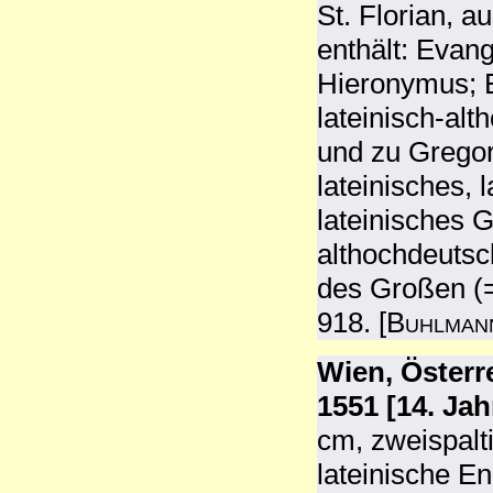
St. Florian, 
enthält: Eva
Hieronymus; 
lateinisch-alt
und zu Gregor
lateinisches, 
lateinisches G
althochdeutsc
des Großen (=
918. [
Buhlman
Wien, Österr
1551 [14. Ja
cm, zweispalti
lateinische E