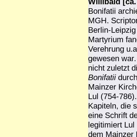
Willibald [ca
Bonifatii archi
MGH. Scripto
Berlin-Leipzi
Martyrium fan
Verehrung u.a
gewesen war. 
nicht zuletzt 
Bonifatii
durch 
Mainzer Kirch
Lul (754-786).
Kapiteln, die 
eine Schrift 
legitimiert Lu
dem Mainzer B