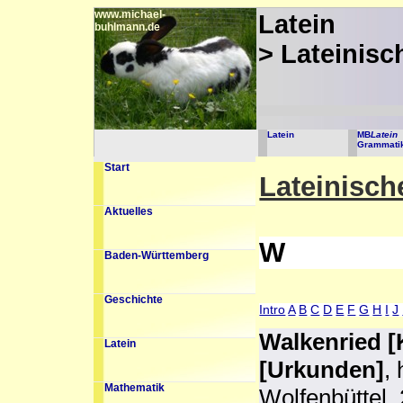
www.michael-
Latein
buhlmann.de
> Lateinisc
Latein
MB
Latein
Grammati
Start
Lateinische
Aktuelles
W
Baden-Württemberg
Geschichte
Intro
A
B
C
D
E
F
G
H
I
J
Walkenried [K
Latein
[Urkunden]
,
Mathematik
Wolfenbüttel,