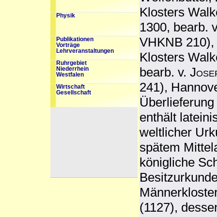
Klosters Walk
Physik
1300, bearb. 
VHKNB 210), 
Publikationen
Vorträge
Lehrveranstaltungen
Klosters Walk
Ruhrgebiet
bearb. v.
Jose
Niederrhein
Westfalen
241), Hannove
Wirtschaft
Gesellschaft
Überlieferung
enthält latein
weltlicher Ur
spätem Mittel
königliche Sc
Besitzurkunden
Männerkloster
(1127), dessen