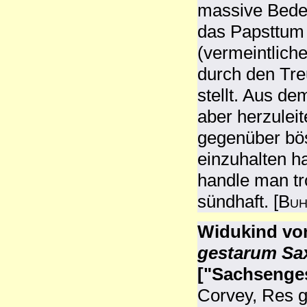
massive Beden
das Papsttum 
(vermeintlich
durch den Tre
stellt. Aus d
aber herzulei
gegenüber bö
einzuhalten ha
handle man tr
sündhaft. [
Buh
Widukind vo
gestarum Sax
["Sachsenge
Corvey, Res g