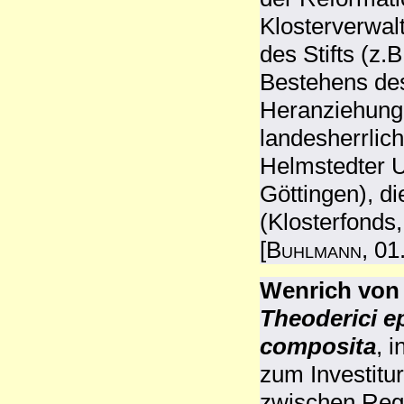
Klosterverwal
des Stifts (z
Bestehens des
Heranziehung 
landesherrlic
Helmstedter Un
Göttingen), d
(Klosterfonds
[
Buhlmann
, 01
Wenrich von 
Theoderici e
composita
, i
zum Investiturs
zwischen Reg