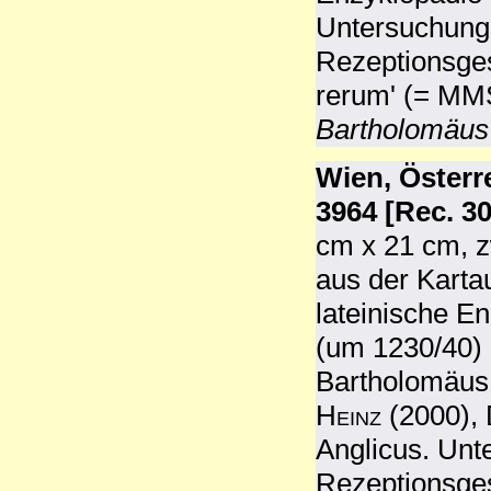
Untersuchunge
Rezeptionsges
rerum' (= MM
Bartholomäus
Wien, Österr
3964 [Rec. 30
cm x 21 cm, z
aus der Karta
lateinische E
(um 1230/40)
Bartholomäus 
Heinz
(2000), 
Anglicus. Unt
Rezeptionsges