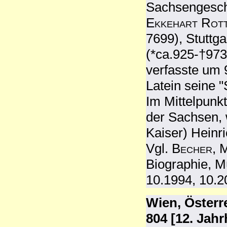
Sachsengeschi
Ekkehart Rot
7699), Stuttg
(*ca.925-†973
verfasste um 
Latein seine 
Im Mittelpunkt
der Sachsen, 
Kaiser) Heinri
Vgl.
Becher, M
Biographie, M
10.1994, 10.2
Wien, Österr
804 [12. Jah