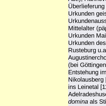
Überlieferung 
Urkunden geist
Urkundenauss
Mittelalter (p
Urkunden Main
Urkunden des 
Rusteburg u.a.
Augustinercho
(bei Göttinge
Entstehung im
Nikolausberg 
ins Leinetal [
Adelradeshus
domina
als Sti