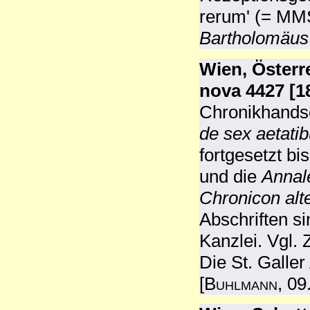
rerum' (= MM
Bartholomäus
Wien, Österre
nova 4427 [18
Chronikhandsc
de sex aetati
fortgesetzt b
und die
Annal
Chronicon alte
Abschriften si
Kanzlei. Vgl.
Die St. Galler
[
Buhlmann
, 09