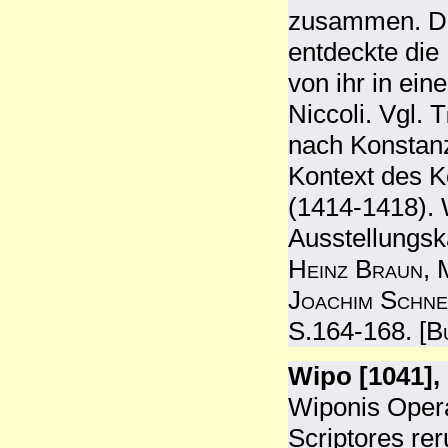
zusammen. De
entdeckte die 
von ihr in ei
Niccoli. Vgl.
T
nach Konstanz
Kontext des K
(1414-1418). W
Ausstellungsk
Heinz Braun, 
Joachim Schne
S.164-168. [
B
Wipo [1041],
Wiponis Opera
Scriptores r