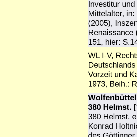
Investitur und
Mittelalter, in:
(2005), Inszen
Renaissance (
151, hier: S.14
WL I-V, Recht
Deutschlands 
Vorzeit und K
1973, Beih.: 
Wolfenbüttel
380 Helmst. [
380 Helmst. e
Konrad Holtn
des Göttinger