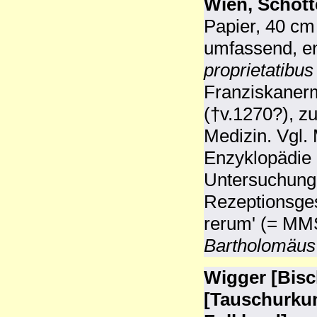
Wien, Schotte
Papier, 40 cm 
umfassend, en
proprietatibu
Franziskaner
(†v.1270?), z
Medizin. Vgl.
Enzyklopädie 
Untersuchunge
Rezeptionsges
rerum' (= MM
Bartholomäus
Wigger [Bisc
[Tauschurku