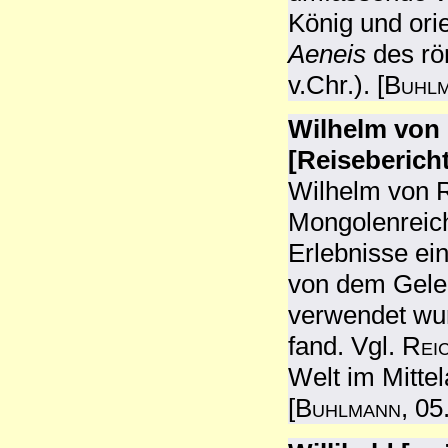
König und orie
Aeneis
des rö
v.Chr.). [
Buhl
Wilhelm von 
[Reisebericht
Wilhelm von R
Mongolenreich
Erlebnisse ei
von dem Gele
verwendet wur
fand. Vgl.
Rei
Welt im Mittel
[
Buhlmann
, 05