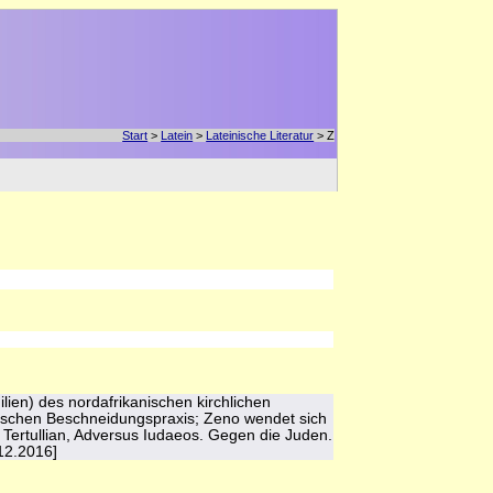
Start
>
Latein
>
Lateinische Literatur
> Z
ien) des nordafrikanischen kirchlichen
üdischen Beschneidungspraxis; Zeno wendet sich
 Tertullian, Adversus Iudaeos. Gegen die Juden.
 12.2016]