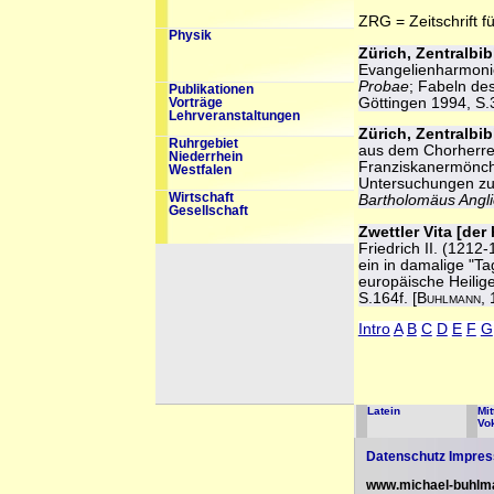
ZRG = Zeitschrift f
Physik
Zürich, Zentralbib
Evangelienharmoni
Probae
; Fabeln des
Publikationen
Göttingen 1994, S.3
Vorträge
Lehrveranstaltungen
Zürich, Zentralbib
Ruhrgebiet
aus dem Chorherren
Niederrhein
Franziskanermönchs
Westfalen
Untersuchungen zur
Wirtschaft
Bartholomäus Angl
Gesellschaft
Zwettler Vita [der
Friedrich II. (121
ein in damalige "Ta
europäische Heilige
S.164f. [
Buhlmann
,
Intro
A
B
C
D
E
F
G
Latein
Mit
Vo
Datenschutz
Impre
www.michael-buhlm