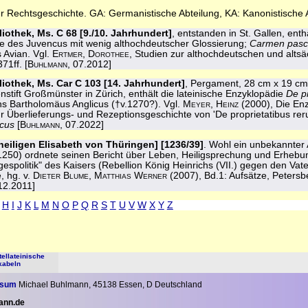
ür Rechtsgeschichte. GA: Germanistische Abteilung, KA: Kanonistische 
liothek, Ms. C 68 [9./10. Jahrhundert]
, entstanden in St. Gallen, enth
e des Juvencus mit wenig althochdeutscher Glossierung;
Carmen pasc
 Avian. Vgl.
Ertmer, Dorothee
, Studien zur althochdeutschen und alts
71ff. [
Buhlmann
, 07.2012]
liothek, Ms. Car C 103 [14. Jahrhundert]
, Pergament, 28 cm x 19 cm,
stift Großmünster in Zürich, enthält die lateinische Enzyklopädie
De p
 Bartholomäus Anglicus (†v.1270?). Vgl.
Meyer, Heinz
(2000), Die Enz
 Überlieferungs- und Rezeptionsgeschichte von 'De proprietatibus r
icus
[
Buhlmann
, 07.2022]
 heiligen Elisabeth von Thüringen] [1236/39]
. Wohl ein unbekannter
2-1250) ordnete seinen Bericht über Leben, Heiligsprechung und Erheb
gespolitik" des Kaisers (Rebellion König Heinrichs (VII.) gegen den Vate
, hg. v.
Dieter Blume, Matthias Werner
(2007), Bd.1: Aufsätze, Petersb
 12.2011]
H
I
J
K
L
M
N
O
P
Q
R
S
T
U
V
W
X
Y
Z
tellateinische
kabeln
ssum
Michael Buhlmann, 45138 Essen, D Deutschland
ann.de