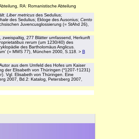
Abteilung, RA: Romanistische Abteilung
ält:
Liber metricus
des Sedulius;
hale
des Sedulius; Ekloge des Ausonius;
Cento
ächsischen Juvencusglossierung (= StAhd 26),
 zweispaltig, 277 Blätter umfassend, Herkunft
roprietatibus rerum
(um 1230/40) des
yklopädie des Bartholomäus Anglicus.
erum' (= MMS 77), München 2000, S.118. >
B
 Autor aus dem Umfeld des Hofes um Kaiser
ung der Elisabeth von Thüringen (*1207-†1231)
r). Vgl. Elisabeth von Thüringen. Eine
erg 2007, Bd.2: Katalog, Petersberg 2007,