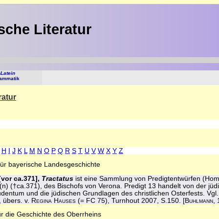
sche Literatur
B
Latein
ammatik
ratur
H
I
J
K
L
M
N
O
P
Q
R
S
T
U
V
W
X
Y
Z
 für bayerische Landesgeschichte
vor ca.371],
Tractatus
ist eine Sammlung von Predigtentwürfen (Homil
o(n) (†ca.371), des Bischofs von Verona. Predigt 13 handelt von der j
dentum und die jüdischen Grundlagen des christlichen Osterfests. Vgl.
 übers. v.
Regina Hauses
(= FC 75), Turnhout 2007, S.150. [
Buhlmann
,
ür die Geschichte des Oberrheins