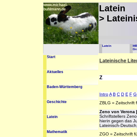
www.michael-
Latein
buhlmann.de
> Lateini
Latein
M
Gr
Start
Lateinische Lite
Aktuelles
Z
Baden-Württemberg
Intro
A
B
C
D
E
F
G
Geschichte
ZBLG = Zeitschrift
Zeno von Verona [
Schriftstellers Zen
Latein
hierin gegen das Ju
Lateinisch-Deutsch,
Mathematik
ZGO = Zeitschrift f