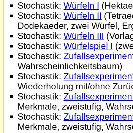
Stochastik:
Würfeln I
(Hektae
Stochastik:
Würfeln II
(Tetrae
Dodekaeder, zwei Würfel, Er
Stochastik:
Würfeln III
(Vorlag
Stochastik:
Würfelspiel I
(zwe
Stochastik:
Zufallsexperiment
Wahrscheinlichkeitsbaum)
Stochastik:
Zufallsexperiment
Wiederholung mit/ohne Zurü
Stochastik:
Zufallsexperiment
Merkmale, zweistufig, Wahrs
Stochastik:
Zufallsexperiment
Merkmale, zweistufig, Wahrs