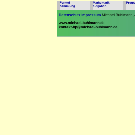
Formel-
Mathematik-
Prog
sammlung
aufgaben
Datenschutz
Impressum
Michael Buhlmann, 
www.michael-buhlmann.de
kontakt-hp@michael-buhlmann.de