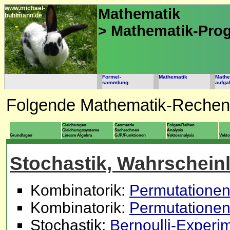
www.michael-
Mathematik
buhlmann.de
> Mathematik-Pr
Formel-
Mathematik
Mathe
sammlung
aufga
Folgende Mathematik-Rechen
Gleichungen
Geometrie
Folgen/Reihen
Gleichungssysteme
Sachrechnen
Analysis
Grundlagen
Lineare Algebra
G./P./Funktionen
Vektoranalysis
Vekt
Stochastik, Wahrschein
Kombinatorik:
Permutationen
Kombinatorik:
Permutationen 
Stochastik:
Bernoulli-Experim