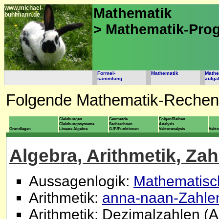
www.michael-
Mathematik
buhlmann.de
> Mathematik-Pr
Formel-
Mathematik
Mathe
sammlung
aufga
Folgende Mathematik-Rechen
Gleichungen
Geometrie
Folgen/Reihen
Gleichungssysteme
Sachrechnen
Analysis
Grundlagen
Lineare Algebra
G./P./Funktionen
Vektoranalysis
Vekt
Algebra, Arithmetik, Zah
Aussagenlogik:
Mathematisc
Arithmetik:
anna-naan-Zahle
Arithmetik: Dezimalzahlen (Ad