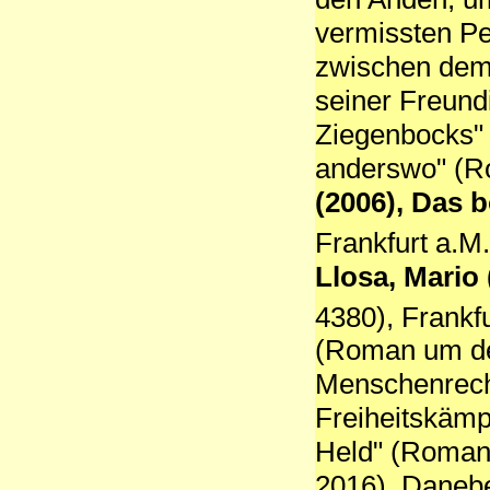
vermissten Pe
zwischen de
seiner Freund
Ziegenbocks" 
anderswo" (R
(2006), Das
Frankfurt a.M
Llosa, Mario
4380), Frankf
(Roman um den
Menschenrech
Freiheitskämp
Held" (Roman,
2016). Danebe