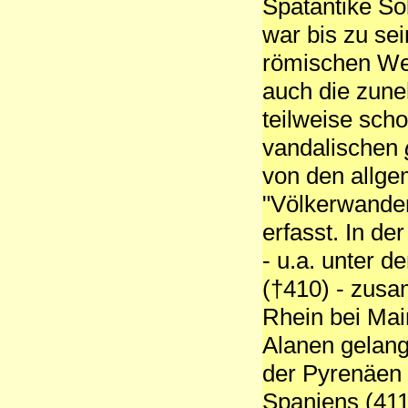
Spätantike So
war bis zu se
römischen We
auch die zune
teilweise scho
vandalischen
von den allg
"Völkerwande
erfasst. In de
- u.a. unter 
(†410) - zus
Rhein bei Ma
Alanen gelan
der Pyrenäen 
Spaniens (411