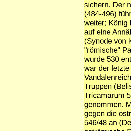
sichern. Der
(484-496) führ
weiter; König
auf eine Annä
(Synode von K
"römische" Pa
wurde 530 ent
war der letzt
Vandalenreic
Truppen (Belis
Tricamarum 53
genommen. Ma
gegen die ost
546/48 an (De