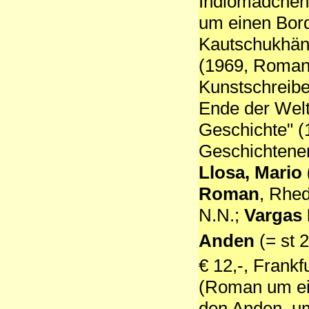
Indiomädchen,
um einen Bord
Kautschukhänd
(1969, Roman)
Kunstschreibe
Ende der Wel
Geschichte" (
Geschichtene
Llosa, Mario 
Roman
, Rhe
N.N.;
Vargas 
Anden
(= st 
€ 12,-, Frankf
(Roman um ein
den Anden, um 