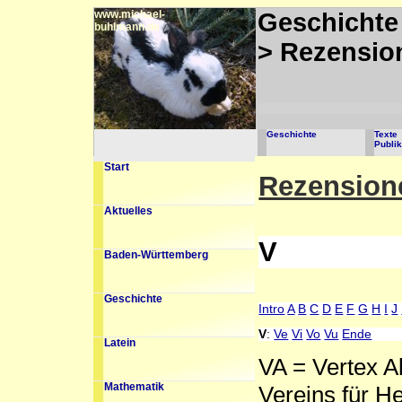
www.michael-
Geschichte
buhlmann.de
> Rezensio
Geschichte
Texte
Publi
Start
Rezension
Aktuelles
V
Baden-Württemberg
Geschichte
Intro
A
B
C
D
E
F
G
H
I
J
V
:
Ve
Vi
Vo
Vu
Ende
Latein
VA = Vertex A
Vereins für H
Mathematik