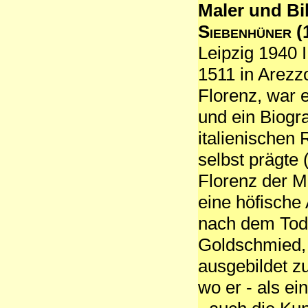
Maler und Bi
Siebenhüner
(
Leipzig 1940 I
1511 in Arezz
Florenz, war e
und ein Biogr
italienischen
selbst prägte 
Florenz der M
eine höfische 
nach dem Tod 
Goldschmied, 
ausgebildet z
wo er - als ei