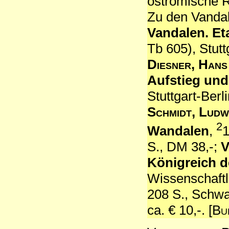
oströmische R
Zu den Vandal
Vandalen. E
Tb 605), Stutt
Diesner, Hans
Aufstieg un
Stuttgart-Berl
Schmidt, Ludw
2
Wandalen
,
S., DM 38,-;
V
Königreich d
Wissenschaftl
208 S., Schwa
ca. € 10,-. [
Bu