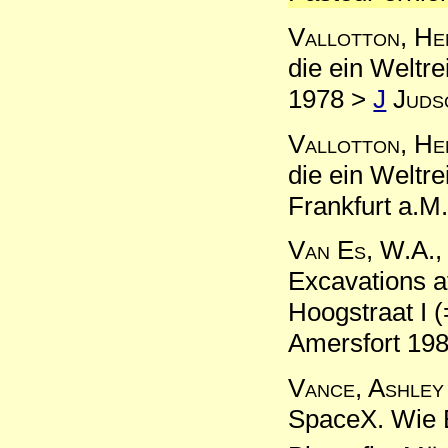
Vallotton, He
die ein Weltr
1978 >
J
Juds
Vallotton, He
die ein Weltre
Frankfurt a.M
Van Es, W.A.,
Excavations a
Hoogstraat I 
Amersfort 19
Vance, Ashley
SpaceX. Wie E