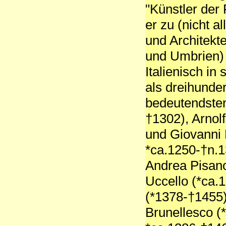
"Künstler der
er zu (nicht 
und Architekt
und Umbrien)
Italienisch in
als dreihunder
bedeutendste
†1302), Arnol
und Giovanni 
*ca.1250-†n.1
Andrea Pisano
Uccello (*ca.
(*1378-†1455)
Brunellesco (