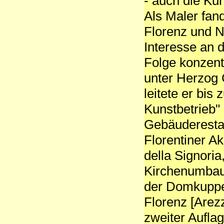
- auch die Ku
Als Maler fand
Florenz und N
Interesse an d
Folge konzent
unter Herzog 
leitete er bis
Kunstbetrieb"
Gebäuderesta
Florentiner A
della Signoria
Kirchenumbau
der Domkuppel
Florenz [Arezz
zweiter Aufla