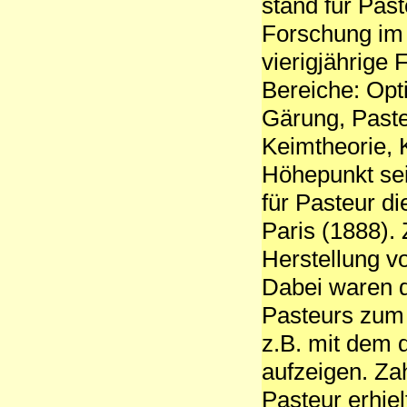
stand für Pas
Forschung im
vierigjährige
Bereiche: Opti
Gärung, Paste
Keimtheorie, 
Höhepunkt sei
für Pasteur d
Paris (1888).
Herstellung vo
Dabei waren d
Pasteurs zum 
z.B. mit dem 
aufzeigen. Zah
Pasteur erhielt