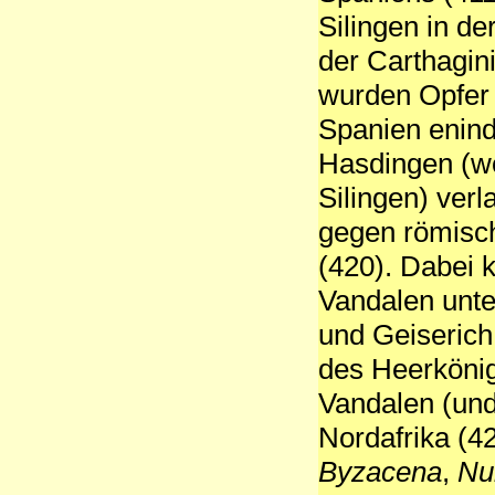
Silingen in de
der Carthagini
wurden Opfer 
Spanien enind
Hasdingen (wo
Silingen) ver
gegen römisc
(420). Dabei 
Vandalen unte
und Geiseric
des Heerköni
Vandalen (und
Nordafrika (4
Byzacena
,
Nu