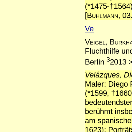
(*1475-†1564)
[
Buhlmann
, 03
Ve
Veigel, Burkh
Fluchthilfe u
3
Berlin
2013 
Velázques, Di
Maler: Diego 
(*1599, †1660
bedeutendste
berühmt insbe
am spanischen
1623); Porträ