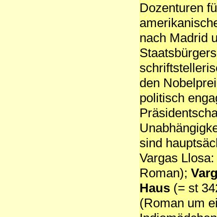
Dozenturen fü
amerikanische
nach Madrid u
Staatsbürgers
schriftsteller
den Nobelpreis
politisch enga
Präsidentscha
Unabhängigkei
sind hauptsäc
Vargas Llosa:
Roman);
Varg
Haus
(= st 34
(Roman um ein