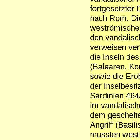
fortgesetzter
nach Rom. Die
weströmischen
den vandalisc
verweisen vers
die Inseln de
(Balearen, Kor
sowie die Er
der Inselbesit
Sardinien 464/
im vandalisch
dem gescheite
Angriff (Basil
mussten west-