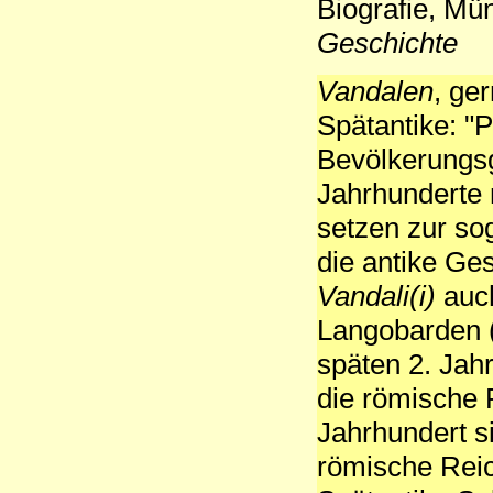
Biografie, M
Geschichte
Vandalen
, ge
Spätantike: "
Bevölkerungsg
Jahrhunderte 
setzen zur so
die antike Ge
Vandali(i)
auch
Langobarden (
späten 2. Jah
die römische 
Jahrhundert s
römische Reic