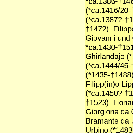
*ca.1386-†146
(*ca.1416/20-
(*ca.1387?-†14
†1472), Filip
Giovanni und 
*ca.1430-†15
Ghirlandajo (*
(*ca.1444/45-
(*1435-†1488
Filipp(in)o Li
(*ca.1450?-†1
†1523), Liona
Giorgione da 
Bramante da U
Urbino (*1483