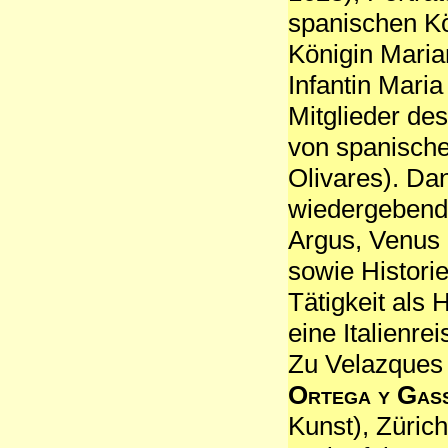
spanischen Kön
Königin Marian
Infantin Maria
Mitglieder de
von spanisch
Olivares). Da
wiedergebend
Argus, Venus
sowie Histori
Tätigkeit als
eine Italienre
Zu Velazques 
Ortega y Gas
Kunst), Züric