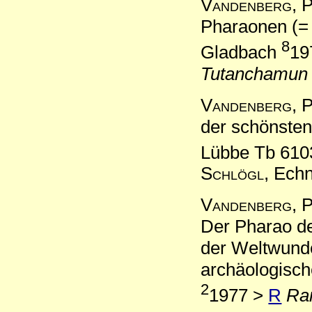
Vandenberg, P
Pharaonen (= 
8
Gladbach
19
Tutanchamun
Vandenberg, P
der schönsten
Lübbe Tb 610
Schlögl
, Ech
Vandenberg, P
Der Pharao de
der Weltwunde
archäologisc
2
1977 >
R
Ra