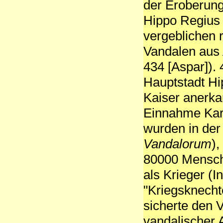
der Eroberung
Hippo Regius 
vergeblichen
Vandalen au
434 [Aspar]).
Hauptstadt H
Kaiser anerka
Einnahme Kart
wurden in de
Vandalorum
),
80000 Mensch
als Krieger (
"Kriegsknecht
sicherte den 
vandalischer 