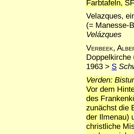
Farbtafeln, SF
Velazques, ein
(= Manesse-B
Velázques
Verbeek, Albe
Doppelkirche
1963 >
S
Schw
Verden: Bist