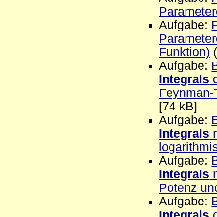
Parameterd
Aufgabe:
Parameterd
Funktion)
(
Aufgabe:
Integrals
d
Feynman-Tr
[74 kB]
Aufgabe:
Integrals
m
logarithmi
Aufgabe:
Integrals
m
Potenz und
Aufgabe:
Integrals
d