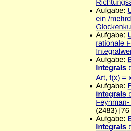
Richtungsa
Aufgabe:
ein-/mehr
Glockenku
Aufgabe:
rationale 
Integralwer
Aufgabe:
Integrals
d
Art, f(x) = 
Aufgabe:
Integrals
d
Feynman-Tr
(2483) [76
Aufgabe:
Integrals
d