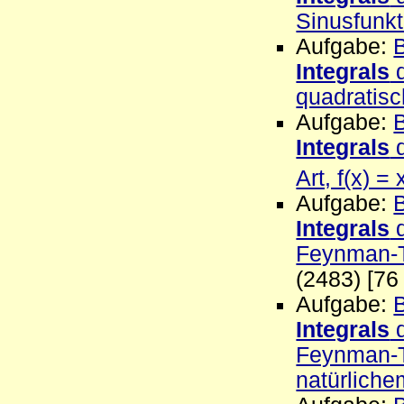
Sinusfunkt
Aufgabe:
Integrals
d
quadratis
Aufgabe:
Integrals
d
Art, f(x) = 
Aufgabe:
Integrals
d
Feynman-Tr
(2483) [76
Aufgabe:
Integrals
d
Feynman-Tr
natürliche