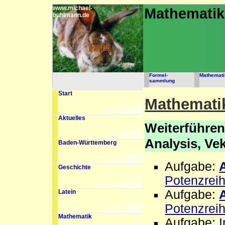
www.michael-
Mathemati
buhlmann.de
Formel-
Mathemati
sammlung
Start
Mathemati
Aktuelles
Weiterführen
Analysis, Ve
Baden-Württemberg
Aufgabe:
Geschichte
Potenzrei
Aufgabe:
Latein
Potenzreih
Mathematik
Aufgabe:
I