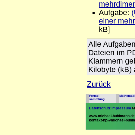
mehrdimen
Aufgabe:
einer meh
kB]
Alle Aufgaben
Dateien im PD
Klammern geb
Kilobyte (kB) 
Zurück
Formel-
Mathemati
sammlung
Datenschutz
Impressum
Mi
www.michael-buhlmann.de
kontakt-hp@michael-buhl