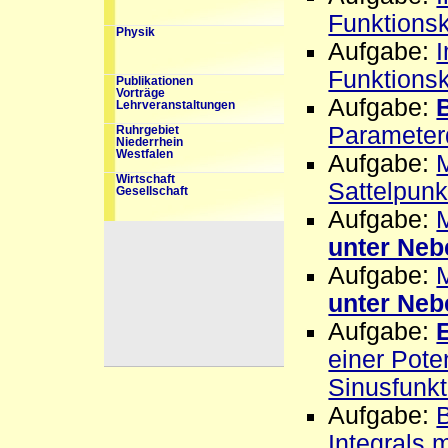
Funktions
Physik
Aufgabe:
I
Funktions
Publikationen
Vorträge
Aufgabe:
Lehrveranstaltungen
Parameterd
Ruhrgebiet
Niederrhein
Westfalen
Aufgabe:
Wirtschaft
Sattelpunk
Gesellschaft
Aufgabe:
unter Ne
Aufgabe:
unter Ne
Aufgabe:
einer Pote
Sinusfunkt
Aufgabe:
Integrals 